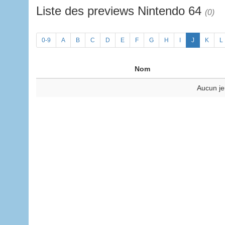
Liste des previews Nintendo 64
(0)
0-9
A
B
C
D
E
F
G
H
I
J
K
L
Nom
Aucun je