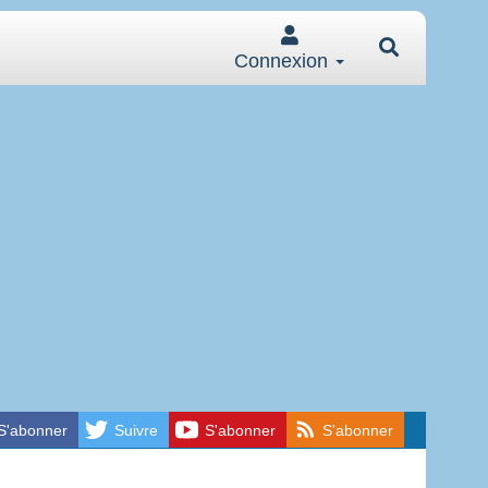
Connexion
S'abonner
Suivre
S'abonner
S'abonner