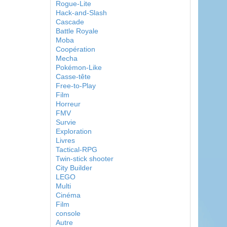
Rogue-Lite
Hack-and-Slash
Cascade
Battle Royale
Moba
Coopération
Mecha
Pokémon-Like
Casse-tête
Free-to-Play
Film
Horreur
FMV
Survie
Exploration
Livres
Tactical-RPG
Twin-stick shooter
City Builder
LEGO
Multi
Cinéma
Film
console
Autre