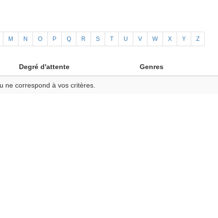
M
N
O
P
Q
R
S
T
U
V
W
X
Y
Z
Degré d'attente
Genres
u ne correspond à vos critères.