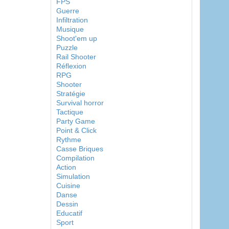
FPS
Guerre
Infiltration
Musique
Shoot'em up
Puzzle
Rail Shooter
Réflexion
RPG
Shooter
Stratégie
Survival horror
Tactique
Party Game
Point & Click
Rythme
Casse Briques
Compilation
Action
Simulation
Cuisine
Danse
Dessin
Educatif
Sport