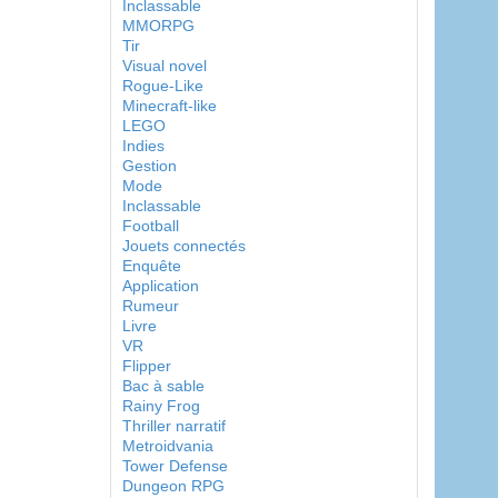
Inclassable
MMORPG
Tir
Visual novel
Rogue-Like
Minecraft-like
LEGO
Indies
Gestion
Mode
Inclassable
Football
Jouets connectés
Enquête
Application
Rumeur
Livre
VR
Flipper
Bac à sable
Rainy Frog
Thriller narratif
Metroidvania
Tower Defense
Dungeon RPG