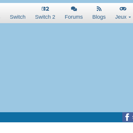
s
Switch
Switch 2
Forums
Blogs
Jeux