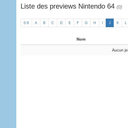
Liste des previews Nintendo 64
(0)
0-9
A
B
C
D
E
F
G
H
I
J
K
L
Nom
Aucun je