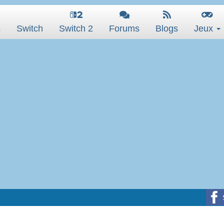
s
Switch
Switch 2
Forums
Blogs
Jeux