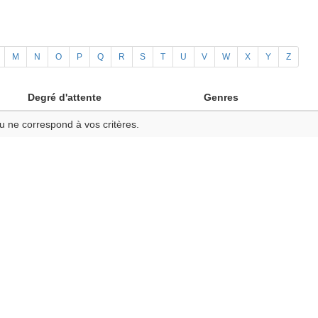
M
N
O
P
Q
R
S
T
U
V
W
X
Y
Z
Degré d'attente
Genres
u ne correspond à vos critères.