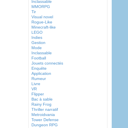
Inclassable
MMORPG
Tir
Visual novel
Rogue-Like
Minecraft-like
LEGO
Indies
Gestion
Mode
Inclassable
Football
Jouets connectés
Enquête
Application
Rumeur
Livre
VR
Flipper
Bac à sable
Rainy Frog
Thriller narratif
Metroidvania
Tower Defense
Dungeon RPG