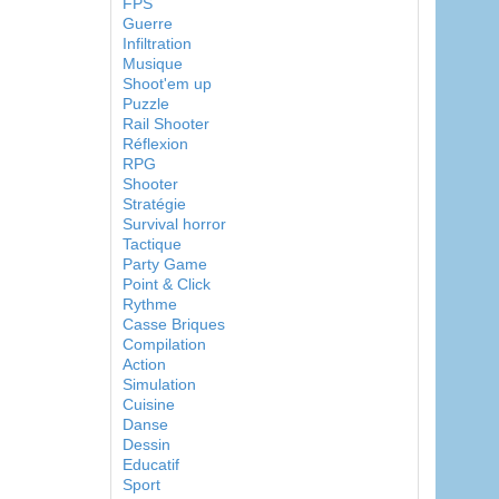
FPS
Guerre
Infiltration
Musique
Shoot'em up
Puzzle
Rail Shooter
Réflexion
RPG
Shooter
Stratégie
Survival horror
Tactique
Party Game
Point & Click
Rythme
Casse Briques
Compilation
Action
Simulation
Cuisine
Danse
Dessin
Educatif
Sport