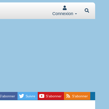
Connexion
S'abonner
Suivre
S'abonner
S'abonner