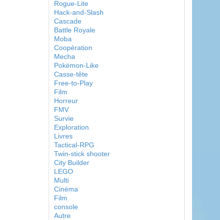
Rogue-Lite
Hack-and-Slash
Cascade
Battle Royale
Moba
Coopération
Mecha
Pokémon-Like
Casse-tête
Free-to-Play
Film
Horreur
FMV
Survie
Exploration
Livres
Tactical-RPG
Twin-stick shooter
City Builder
LEGO
Multi
Cinéma
Film
console
Autre