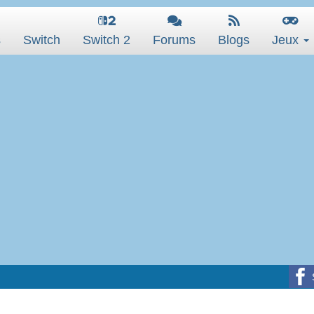
s
Switch
Switch 2
Forums
Blogs
Jeux