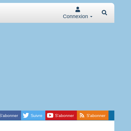
Connexion
S'abonner
Suivre
S'abonner
S'abonner