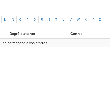
M
N
O
P
Q
R
S
T
U
V
W
X
Y
Z
Degré d'attente
Genres
u ne correspond à vos critères.