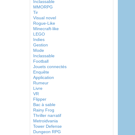
Inclassable
MMORPG
Tir
Visual novel
Rogue-Like
Minecraft-like
LEGO
Indies
Gestion
Mode
Inclassable
Football
Jouets connectés
Enquête
Application
Rumeur
Livre
VR
Flipper
Bac à sable
Rainy Frog
Thriller narratif
Metroidvania
Tower Defense
Dungeon RPG