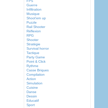
FPS
Guerre
Infiltration
Musique
Shoot'em up
Puzzle
Rail Shooter
Réflexion
RPG
Shooter
Stratégie
Survival horror
Tactique
Party Game
Point & Click
Rythme
Casse Briques
Compilation
Action
Simulation
Cuisine
Danse
Dessin
Educatif
Sport