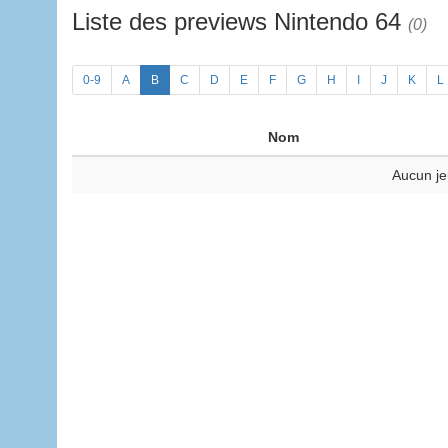
Liste des previews Nintendo 64
(0)
0-9
A
B
C
D
E
F
G
H
I
J
K
L
Nom
Aucun je