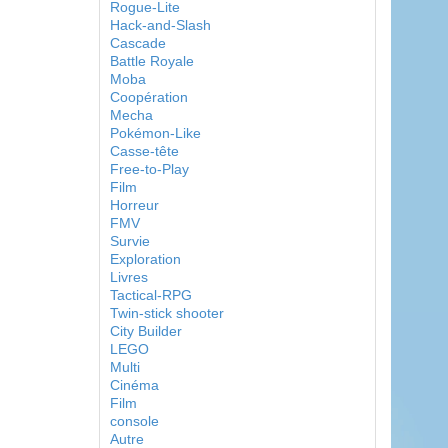
Rogue-Lite
Hack-and-Slash
Cascade
Battle Royale
Moba
Coopération
Mecha
Pokémon-Like
Casse-tête
Free-to-Play
Film
Horreur
FMV
Survie
Exploration
Livres
Tactical-RPG
Twin-stick shooter
City Builder
LEGO
Multi
Cinéma
Film
console
Autre