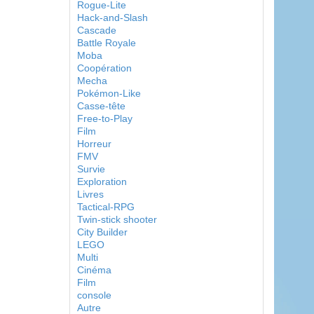
Rogue-Lite
Hack-and-Slash
Cascade
Battle Royale
Moba
Coopération
Mecha
Pokémon-Like
Casse-tête
Free-to-Play
Film
Horreur
FMV
Survie
Exploration
Livres
Tactical-RPG
Twin-stick shooter
City Builder
LEGO
Multi
Cinéma
Film
console
Autre