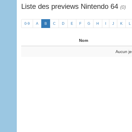
Liste des previews Nintendo 64
(0)
0-9
A
B
C
D
E
F
G
H
I
J
K
L
Nom
Aucun je