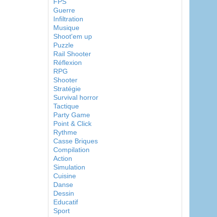
FPS
Guerre
Infiltration
Musique
Shoot'em up
Puzzle
Rail Shooter
Réflexion
RPG
Shooter
Stratégie
Survival horror
Tactique
Party Game
Point & Click
Rythme
Casse Briques
Compilation
Action
Simulation
Cuisine
Danse
Dessin
Educatif
Sport