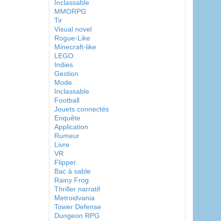
Inclassable
MMORPG
Tir
Visual novel
Rogue-Like
Minecraft-like
LEGO
Indies
Gestion
Mode
Inclassable
Football
Jouets connectés
Enquête
Application
Rumeur
Livre
VR
Flipper
Bac à sable
Rainy Frog
Thriller narratif
Metroidvania
Tower Defense
Dungeon RPG