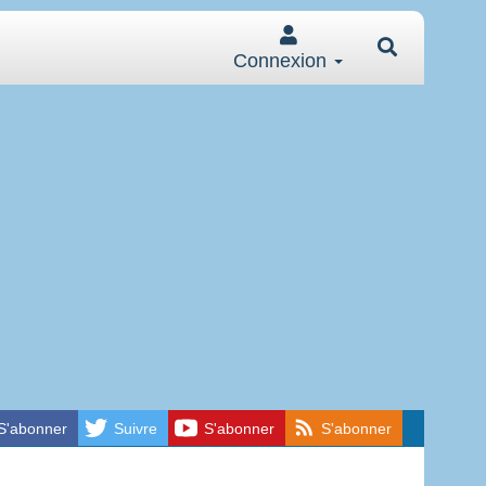
Connexion
S'abonner
Suivre
S'abonner
S'abonner