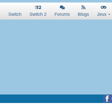
s
Switch
Switch 2
Forums
Blogs
Jeux