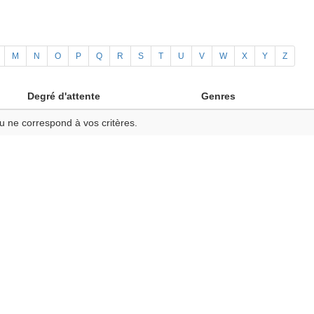
M
N
O
P
Q
R
S
T
U
V
W
X
Y
Z
Degré d'attente
Genres
u ne correspond à vos critères.