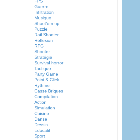
FPS
Guerre
Infiltration
Musique
Shoot'em up
Puzzle
Rail Shooter
Réflexion
RPG
Shooter
Stratégie
Survival horror
Tactique
Party Game
Point & Click
Rythme
Casse Briques
Compilation
Action
Simulation
Cuisine
Danse
Dessin
Educatif
Sport