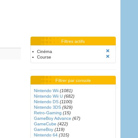
Filtres actifs
Cinéma
Course
Filtrer par console
Nintendo Wii
(1081)
Nintendo Wii U
(682)
Nintendo DS
(1100)
Nintendo 3DS
(929)
Retro-Gaming
(15)
GameBoy Advance
(67)
GameCube
(422)
GameBoy
(119)
Nintendo 64
(315)