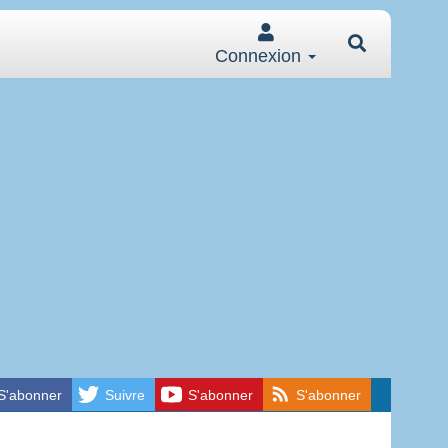
Connexion
S'abonner
Suivre
S'abonner
S'abonner