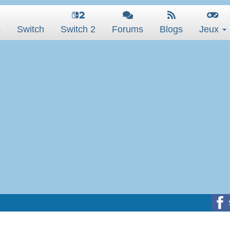
s
Switch
Switch 2
Forums
Blogs
Jeux