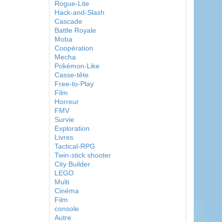
Rogue-Lite
Hack-and-Slash
Cascade
Battle Royale
Moba
Coopération
Mecha
Pokémon-Like
Casse-tête
Free-to-Play
Film
Horreur
FMV
Survie
Exploration
Livres
Tactical-RPG
Twin-stick shooter
City Builder
LEGO
Multi
Cinéma
Film
console
Autre