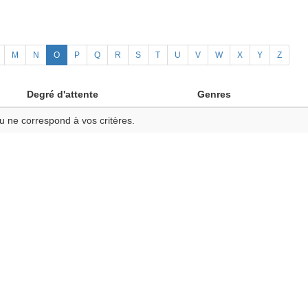
M
N
O
P
Q
R
S
T
U
V
W
X
Y
Z
Degré d'attente
Genres
u ne correspond à vos critères.