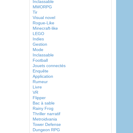
Inclassable
MMORPG
Tir
Visual novel
Rogue-Like
Minecraft-like
LEGO
Indies
Gestion
Mode
Inclassable
Football
Jouets connectés
Enquête
Application
Rumeur
Livre
VR
Flipper
Bac à sable
Rainy Frog
Thriller narratif
Metroidvania
Tower Defense
Dungeon RPG