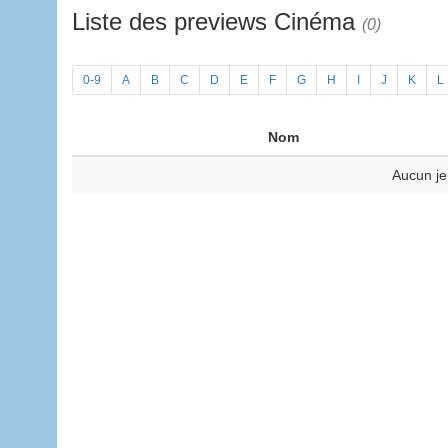
Liste des previews Cinéma
(0)
0-9
A
B
C
D
E
F
G
H
I
J
K
L
Nom
Aucun je