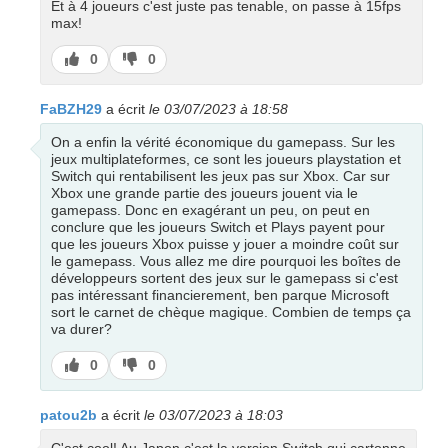
Et à 4 joueurs c'est juste pas tenable, on passe à 15fps
max!
J’aime
J’aime
0
0
pas
FaBZH29
a écrit
le 03/07/2023 à 18:58
On a enfin la vérité économique du gamepass. Sur les
jeux multiplateformes, ce sont les joueurs playstation et
Switch qui rentabilisent les jeux pas sur Xbox. Car sur
Xbox une grande partie des joueurs jouent via le
gamepass. Donc en exagérant un peu, on peut en
conclure que les joueurs Switch et Plays payent pour
que les joueurs Xbox puisse y jouer a moindre coût sur
le gamepass. Vous allez me dire pourquoi les boîtes de
développeurs sortent des jeux sur le gamepass si c'est
pas intéressant financierement, ben parque Microsoft
sort le carnet de chèque magique. Combien de temps ça
va durer?
J’aime
J’aime
0
0
pas
patou2b
a écrit
le 03/07/2023 à 18:03