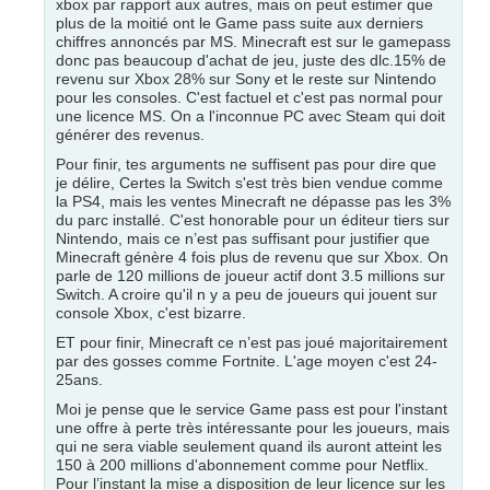
xbox par rapport aux autres, mais on peut estimer que
plus de la moitié ont le Game pass suite aux derniers
chiffres annoncés par MS. Minecraft est sur le gamepass
donc pas beaucoup d'achat de jeu, juste des dlc.15% de
revenu sur Xbox 28% sur Sony et le reste sur Nintendo
pour les consoles. C'est factuel et c'est pas normal pour
une licence MS. On a l'inconnue PC avec Steam qui doit
générer des revenus.
Pour finir, tes arguments ne suffisent pas pour dire que
je délire, Certes la Switch s'est très bien vendue comme
la PS4, mais les ventes Minecraft ne dépasse pas les 3%
du parc installé. C'est honorable pour un éditeur tiers sur
Nintendo, mais ce n’est pas suffisant pour justifier que
Minecraft génère 4 fois plus de revenu que sur Xbox. On
parle de 120 millions de joueur actif dont 3.5 millions sur
Switch. A croire qu'il n y a peu de joueurs qui jouent sur
console Xbox, c'est bizarre.
ET pour finir, Minecraft ce n’est pas joué majoritairement
par des gosses comme Fortnite. L'age moyen c'est 24-
25ans.
Moi je pense que le service Game pass est pour l'instant
une offre à perte très intéressante pour les joueurs, mais
qui ne sera viable seulement quand ils auront atteint les
150 à 200 millions d'abonnement comme pour Netflix.
Pour l’instant la mise a disposition de leur licence sur les