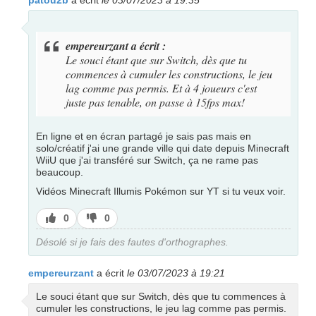
patou2b
a écrit
le 03/07/2023 à 19:35
empereurzant a écrit :
Le souci étant que sur Switch, dès que tu
commences à cumuler les constructions, le jeu
lag comme pas permis. Et à 4 joueurs c'est
juste pas tenable, on passe à 15fps max!
En ligne et en écran partagé je sais pas mais en
solo/créatif j'ai une grande ville qui date depuis Minecraft
WiiU que j'ai transféré sur Switch, ça ne rame pas
beaucoup.
Vidéos Minecraft Illumis Pokémon sur YT si tu veux voir.
J’aime
J’aime
0
0
pas
Désolé si je fais des fautes d'orthographes.
empereurzant
a écrit
le 03/07/2023 à 19:21
Le souci étant que sur Switch, dès que tu commences à
cumuler les constructions, le jeu lag comme pas permis.