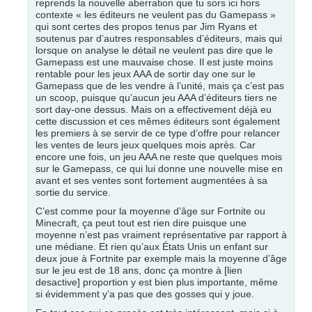
reprends la nouvelle aberration que tu sors ici hors
contexte « les éditeurs ne veulent pas du Gamepass »
qui sont certes des propos tenus par Jim Ryans et
soutenus par d’autres responsables d’éditeurs, mais qui
lorsque on analyse le détail ne veulent pas dire que le
Gamepass est une mauvaise chose. Il est juste moins
rentable pour les jeux AAA de sortir day one sur le
Gamepass que de les vendre à l’unité, mais ça c’est pas
un scoop, puisque qu’aucun jeu AAA d’éditeurs tiers ne
sort day-one dessus. Mais on a effectivement déjà eu
cette discussion et ces mêmes éditeurs sont également
les premiers à se servir de ce type d’offre pour relancer
les ventes de leurs jeux quelques mois après. Car
encore une fois, un jeu AAA ne reste que quelques mois
sur le Gamepass, ce qui lui donne une nouvelle mise en
avant et ses ventes sont fortement augmentées à sa
sortie du service.
C’est comme pour la moyenne d’âge sur Fortnite ou
Minecraft, ça peut tout est rien dire puisque une
moyenne n’est pas vraiment représentative par rapport à
une médiane. Et rien qu’aux États Unis un enfant sur
deux joue à Fortnite par exemple mais la moyenne d’âge
sur le jeu est de 18 ans, donc ça montre à [lien
desactive] proportion y est bien plus importante, même
si évidemment y’a pas que des gosses qui y joue.