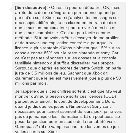
[lien desactive]
> On est là pour en débattre, OK, mais
arrête donc de me dénigrer en permanence quand je
parle d’un sujet Xbox, car si j’analyse tes messages sur
deux sujets différents, tu es clairement entrain de dire
que je suis un manipulateur pour arriver à mes fins et
que je suis complotiste. C’est un peu facile comme
méthode. Si tu pouvais arrêter d’essayer de me profiler
et de trouver une explication concrète a pourquoi la
licence la plus rentable d’Xbox n’obtient que 15% sur sa
console contre 85% pour le reste nintendo et sony. Car
ce n’est pas tes réponses sur les gosses et la console
familliale nintendo qui suffit à discréditer mes propos.
Surtout que d’après les scores de vente Switch, on parle
juste de 3,5 millions de jeu. Sachant que Xbox dit
clairement que le jeu est massivement joué a plus de 50
millions par mois.
Je rappelle que si ces chiffres sortent, c’est que MS veut
montrer qu’il aura besoin de sortir ces licences (COD)
partout pour amortir le cout de développement. Donc
quand je dis que les joueurs Nintendo et Sony sont
nécessaire pour l’amortissement de leurs jeux, je ne vois
pas où je manipule les informations. Et on peut aussi se
poser la question pour un studio de la rentabilité via le
Gamepass? s’il ne vampirise pas trop les ventes de jeu
vu les scores sur Xbox.