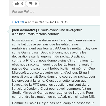
J’aime
J’aime
0
0
pas
For the Fakers
FaBZH29
a écrit
le 04/07/2023 à 01:15
[lien desactive]
> Nous avons une divergence
d'opinion, mais restons courtois.
Nous avons eu une discussion il y a plus d'une semaine
sur le fait que je pensais que les éditeurs ne
rentabiliseraient pas leur jeu AAA en les mettant Day one
sur le Game pass. Depuis 5 jours, nous avons les
déclarations sur le jugement du rachat D'activision
contre la FTC qui nous donne pleins d'informations. Et
elles nous racontent quoi, que les Editeurs ne veulent
pas du Game pass (dont bobby Kottich lui-même), Que
Microsoft a pensé a d'autre rachat d'éditeur, Et qu'il
pensait entrainait Sony dans une course au rachat pour
les envoyer à la ruine. C'est pour cette raison que
l'avocat de la FTC pose les questions qui sont dans
l'article précédent. C'est pour savoir comment fait un
Studio Microsoft Games pour gagner de l'argent. Pour
comprendre la situation ou sera Activision si rachat MS.
Comme tu l'as dit il n'y a pas beaucoup de possesseur