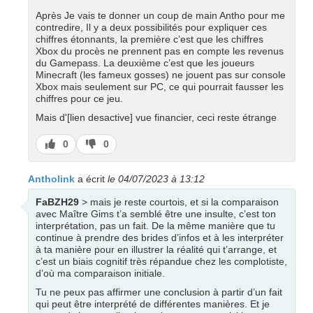
Après Je vais te donner un coup de main Antho pour me
contredire, Il y a deux possibilités pour expliquer ces
chiffres étonnants, la première c’est que les chiffres
Xbox du procès ne prennent pas en compte les revenus
du Gamepass. La deuxième c’est que les joueurs
Minecraft (les fameux gosses) ne jouent pas sur console
Xbox mais seulement sur PC, ce qui pourrait fausser les
chiffres pour ce jeu.
Mais d'[lien desactive] vue financier, ceci reste étrange
J’aime
J’aime
0
0
pas
Antholink
a écrit
le 04/07/2023 à 13:12
FaBZH29
> mais je reste courtois, et si la comparaison
avec Maître Gims t’a semblé être une insulte, c’est ton
interprétation, pas un fait. De la même manière que tu
continue à prendre des brides d’infos et à les interpréter
à ta manière pour en illustrer la réalité qui t’arrange, et
c’est un biais cognitif très répandue chez les complotiste,
d’où ma comparaison initiale.
Tu ne peux pas affirmer une conclusion à partir d’un fait
qui peut être interprété de différentes manières. Et je