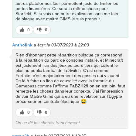
autres plateformes leur permettent juste de limiter les
pertes financières. Ce sera la même chose pour
Starfield. Si tu vois une autre explication sans me faire
de blague avec maitre GIMS je suis preneur.
J’aime
J’aime
0
0
pas
Antholink
a écrit
le 03/07/2023 à 22:03
Rien d’étonnant cette répartition puisque ça correspond
à la répartition du parc de consoles installé, et Minecraft
est justement l’un des jeux éditeurs tiers qui collent le
plus au public familial de la Switch. C’est comme
Fortnite, c’est majoritairement des gosses qui y jouent.
De là à faire un lien de causalité avec la formule du
Gamepass comme l’affirme
FaBZH29
on en est loin, faut
remettre les choses dans leur contexte. J’ai l’impression
de voir Maitre Gims qui a eu une révélation sur l’Egypte
😂
précurseur en centrale électrique
J’aime
J’aime
0
0
pas
On se dit les choses franchement.