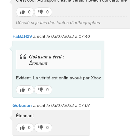
C'est cool! Au Japon c'est la version Switch qui cartonne
J’aime
J’aime
0
0
pas
Désolé si je fais des fautes d'orthographes.
FaBZH29
a écrit
le 03/07/2023 à 17:40
Gokusan a écrit :
Étonnant
Evident. La vérité est enfin avoué par Xbox
J’aime
J’aime
0
0
pas
Gokusan
a écrit
le 03/07/2023 à 17:07
Étonnant
J’aime
J’aime
0
0
pas