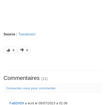
Source :
Tweaktown
J’aime
J’aime
0
0
pas
Commentaires
(11)
Connectez-vous pour commenter
FaBZH29
a écrit
le 05/07/2023 à 01:06