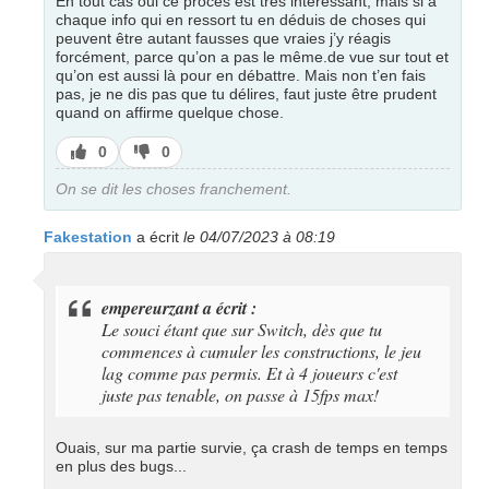
En tout cas oui ce procès est très intéressant, mais si à
chaque info qui en ressort tu en déduis de choses qui
peuvent être autant fausses que vraies j’y réagis
forcément, parce qu’on a pas le même.de vue sur tout et
qu’on est aussi là pour en débattre. Mais non t’en fais
pas, je ne dis pas que tu délires, faut juste être prudent
quand on affirme quelque chose.
J’aime
J’aime
0
0
pas
On se dit les choses franchement.
Fakestation
a écrit
le 04/07/2023 à 08:19
empereurzant a écrit :
Le souci étant que sur Switch, dès que tu
commences à cumuler les constructions, le jeu
lag comme pas permis. Et à 4 joueurs c'est
juste pas tenable, on passe à 15fps max!
Ouais, sur ma partie survie, ça crash de temps en temps
en plus des bugs...