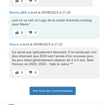
J’aime
J’aime
0
0
pas
MarieLaBG
a écrit
le 05/08/2023 à 17:26
cool on va voir un Lego de la mairie d'animal crossing
avec Marie !
J’aime
J’aime
0
0
pas
Areon
a écrit
le 05/08/2023 à 17:22
Ça serait pas spécialement étonnant. Il ne serait pas non
plus étonnant que 2024 soit l'année d'un nouveau jeux,
les jeux étant généralement séparer de 2 à 4 ans. New
Horizon en 2020, 2024... faite le calcul ^^
J’aime
J’aime
0
0
pas
Voir tous les commentaires