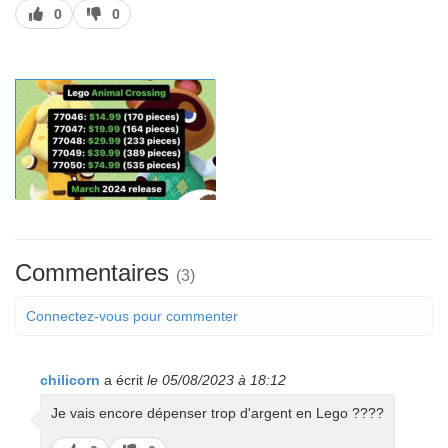
J’aime
J’aime
0
0
pas
Commentaires
(3)
Connectez-vous pour commenter
chilicorn
a écrit
le 05/08/2023 à 18:12
Je vais encore dépenser trop d'argent en Lego ????