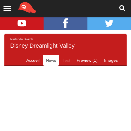
Nintendo Switch
Disney Dreamlight Valley
Accueil
News
Test
Preview (1)
Images