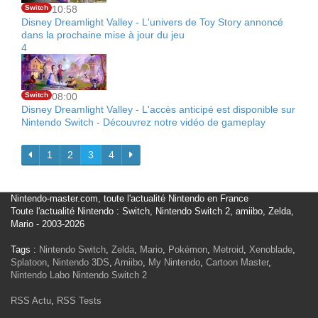
Switch
10:58
Disney Dreamlight Valley - L'univers de Toy Story annoncé
dans la prochaine mise à jour du jeu
4
Switch
08:00
Disney Dreamlight Valley - L'accès anticipé est disponible sur
Nintendo Switch - Découvrez notre vidéo de gameplay
1
2
3
4
Nintendo-master.com, toute l'actualité Nintendo en France
Toute l'actualité Nintendo : Switch, Nintendo Switch 2, amiibo, Zelda,
Mario - 2003-2026
Tags :
Nintendo Switch
,
Zelda
,
Mario
,
Pokémon
,
Metroid
,
Xenoblade
,
Splatoon
,
Nintendo 3DS
,
Amiibo
,
My Nintendo
,
Cartoon Master
,
Nintendo Labo
Nintendo Switch 2
RSS Actu
,
RSS Tests