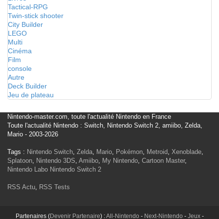
Tactical-RPG
Twin-stick shooter
City Builder
LEGO
Multi
Cinéma
Film
console
Autre
Deck Builder
Jeu de plateau
Nintendo-master.com, toute l'actualité Nintendo en France
Toute l'actualité Nintendo : Switch, Nintendo Switch 2, amiibo, Zelda,
Mario - 2003-2026
Tags :
Nintendo Switch
,
Zelda
,
Mario
,
Pokémon
,
Metroid
,
Xenoblade
,
Splatoon
,
Nintendo 3DS
,
Amiibo
,
My Nintendo
,
Cartoon Master
,
Nintendo Labo
Nintendo Switch 2
RSS Actu
,
RSS Tests
Partenaires (
Devenir Partenaire
) :
All-Nintendo
-
Next-Nintendo
-
Jeux
-