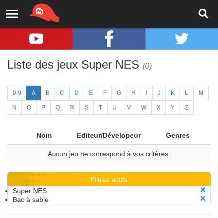
Liste des jeux Super NES
(0)
0-9
A
B
C
D
E
F
G
H
I
J
K
L
M
N
O
P
Q
R
S
T
U
V
W
X
Y
Z
Nom
Editeur/Dévelopeur
Genres
Aucun jeu ne correspond à vos critères.
Filtres actifs
Super NES
Bac à sable