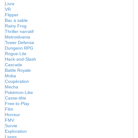
Livre
VR
Flipper
Bac à sable
Rainy Frog
Thriller narratif
Metroidvania
Tower Defense
Dungeon RPG
Rogue-Lite
Hack-and-Slash
Cascade
Battle Royale
Moba
Coopération
Mecha
Pokémon-Like
Casse-tête
Free-to-Play
Film
Horreur
FMV
Survie
Exploration
Livres