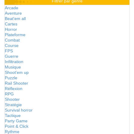
Filtrer par genre
Arcade
Aventure
Beat'em all
Cartes
Horror
Plateforme
Combat
Course
FPS
Guerre
Infiltration
Musique
Shoot'em up
Puzzle
Rail Shooter
Réflexion
RPG
Shooter
Stratégie
Survival horror
Tactique
Party Game
Point & Click
Rythme