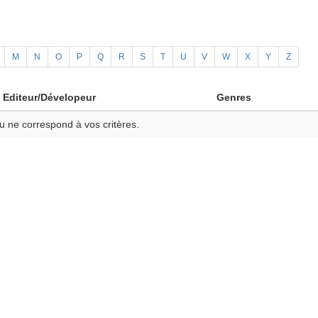
M
N
O
P
Q
R
S
T
U
V
W
X
Y
Z
Editeur/Dévelopeur
Genres
u ne correspond à vos critères.