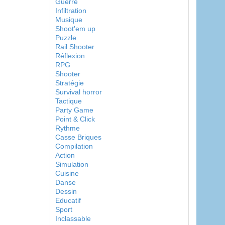
Guerre
Infiltration
Musique
Shoot'em up
Puzzle
Rail Shooter
Réflexion
RPG
Shooter
Stratégie
Survival horror
Tactique
Party Game
Point & Click
Rythme
Casse Briques
Compilation
Action
Simulation
Cuisine
Danse
Dessin
Educatif
Sport
Inclassable