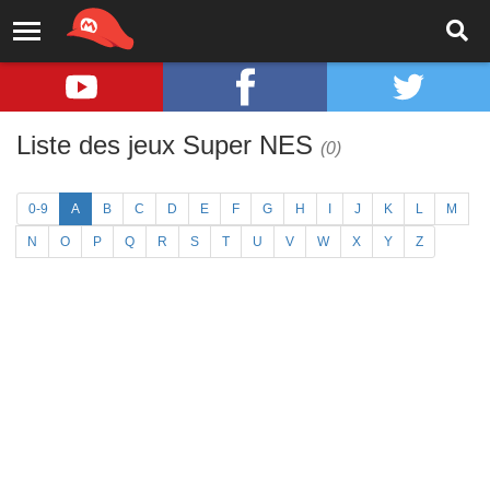
Liste des jeux Super NES
(0)
0-9
A
B
C
D
E
F
G
H
I
J
K
L
M
N
O
P
Q
R
S
T
U
V
W
X
Y
Z