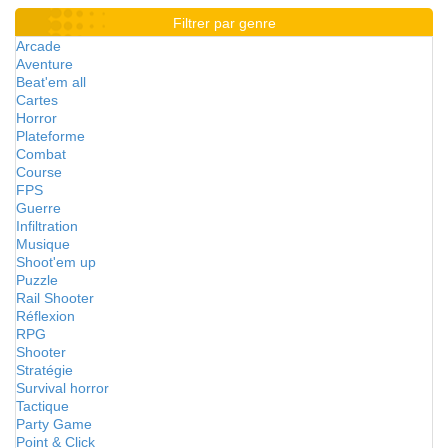
Filtrer par genre
Arcade
Aventure
Beat'em all
Cartes
Horror
Plateforme
Combat
Course
FPS
Guerre
Infiltration
Musique
Shoot'em up
Puzzle
Rail Shooter
Réflexion
RPG
Shooter
Stratégie
Survival horror
Tactique
Party Game
Point & Click