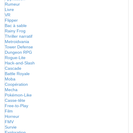
Rumeur
Livre
VR
Flipper
Bac à sable
Rainy Frog
Thriller narratif
Metroidvania
Tower Defense
Dungeon RPG
Rogue-Lite
Hack-and-Slash
Cascade
Battle Royale
Moba
Coopération
Mecha
Pokémon-Like
Casse-tête
Free-to-Play
Film
Horreur
FMV
Survie
Exploration