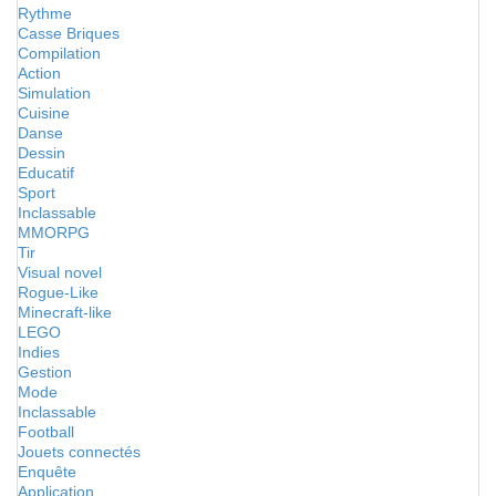
Rythme
Casse Briques
Compilation
Action
Simulation
Cuisine
Danse
Dessin
Educatif
Sport
Inclassable
MMORPG
Tir
Visual novel
Rogue-Like
Minecraft-like
LEGO
Indies
Gestion
Mode
Inclassable
Football
Jouets connectés
Enquête
Application