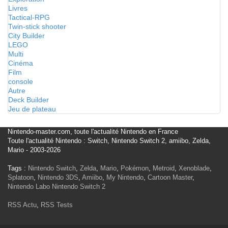
Livres
Tactical-RPG
Twin-stick shooter
City Builder
LEGO
Multi
Cinéma
Film
console
Autre
Deck Builder
Jeu de plateau
Nintendo-master.com, toute l'actualité Nintendo en France
Toute l'actualité Nintendo : Switch, Nintendo Switch 2, amiibo, Zelda,
Mario - 2003-2026
Tags :
Nintendo Switch
,
Zelda
,
Mario
,
Pokémon
,
Metroid
,
Xenoblade
,
Splatoon
,
Nintendo 3DS
,
Amiibo
,
My Nintendo
,
Cartoon Master
,
Nintendo Labo
Nintendo Switch 2
RSS Actu
,
RSS Tests