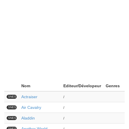
Nom
Editeur/Dévelopeur
Genres
Actraiser
SNES
/
Air Cavalry
SNES
/
Aladdin
SNES
/
Another World
SNES