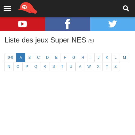
Liste des jeux Super NES
(5)
0-9
A
B
C
D
E
F
G
H
I
J
K
L
M
N
O
P
Q
R
S
T
U
V
W
X
Y
Z