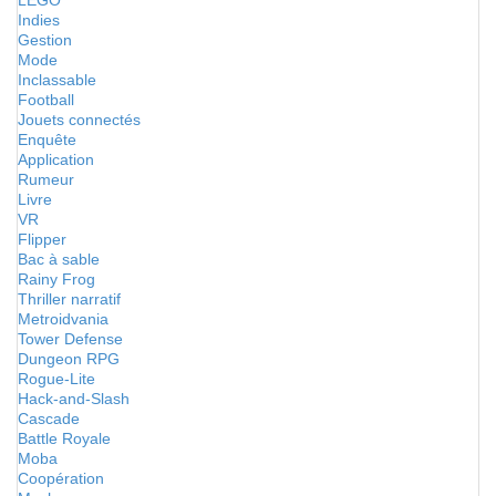
LEGO
Indies
Gestion
Mode
Inclassable
Football
Jouets connectés
Enquête
Application
Rumeur
Livre
VR
Flipper
Bac à sable
Rainy Frog
Thriller narratif
Metroidvania
Tower Defense
Dungeon RPG
Rogue-Lite
Hack-and-Slash
Cascade
Battle Royale
Moba
Coopération