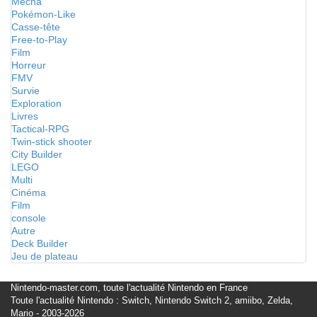
Mecha
Pokémon-Like
Casse-tête
Free-to-Play
Film
Horreur
FMV
Survie
Exploration
Livres
Tactical-RPG
Twin-stick shooter
City Builder
LEGO
Multi
Cinéma
Film
console
Autre
Deck Builder
Jeu de plateau
Nintendo-master.com, toute l'actualité Nintendo en France
Toute l'actualité Nintendo : Switch, Nintendo Switch 2, amiibo, Zelda,
Mario - 2003-2026