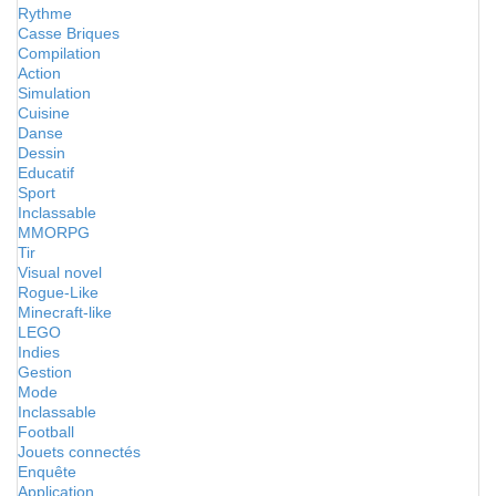
Rythme
Casse Briques
Compilation
Action
Simulation
Cuisine
Danse
Dessin
Educatif
Sport
Inclassable
MMORPG
Tir
Visual novel
Rogue-Like
Minecraft-like
LEGO
Indies
Gestion
Mode
Inclassable
Football
Jouets connectés
Enquête
Application