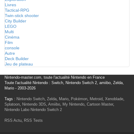
Livres
Tactical-RPG
Twin-stick shooter
City Builder
LEGO
Multi
Cinéma
Film
console
Autre
Deck Builder
Jeu de plateau
Nintendo-master.com, toute l'actualité Nintendo en France
Toute l'actualité Nintendo : Switch, Nintendo Switch 2, amiibo, Zelda,
Mario - 2003-2026
Tags :
Nintendo Switch
,
Zelda
,
Mario
,
Pokémon
,
Metroid
,
Xenoblade
,
Splatoon
,
Nintendo 3DS
,
Amiibo
,
My Nintendo
,
Cartoon Master
,
Nintendo Labo
Nintendo Switch 2
RSS Actu
,
RSS Tests