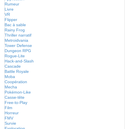
Rumeur
Livre
VR
Flipper
Bac à sable
Rainy Frog
Thriller narratif
Metroidvania
Tower Defense
Dungeon RPG
Rogue-Lite
Hack-and-Slash
Cascade
Battle Royale
Moba
Coopération
Mecha
Pokémon-Like
Casse-tête
Free-to-Play
Film
Horreur
FMV
Survie
Exploration