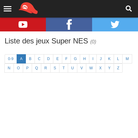
Liste des jeux Super NES
(0)
0-9
A
B
C
D
E
F
G
H
I
J
K
L
M
N
O
P
Q
R
S
T
U
V
W
X
Y
Z