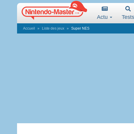
Actu
Test
Accueil
Liste des jeux
Super NES