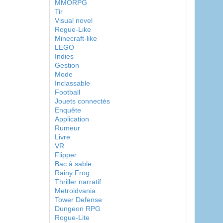
MMORPG
Tir
Visual novel
Rogue-Like
Minecraft-like
LEGO
Indies
Gestion
Mode
Inclassable
Football
Jouets connectés
Enquête
Application
Rumeur
Livre
VR
Flipper
Bac à sable
Rainy Frog
Thriller narratif
Metroidvania
Tower Defense
Dungeon RPG
Rogue-Lite