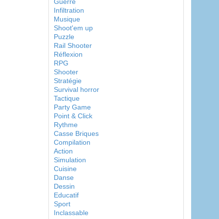
Guerre
Infiltration
Musique
Shoot'em up
Puzzle
Rail Shooter
Réflexion
RPG
Shooter
Stratégie
Survival horror
Tactique
Party Game
Point & Click
Rythme
Casse Briques
Compilation
Action
Simulation
Cuisine
Danse
Dessin
Educatif
Sport
Inclassable