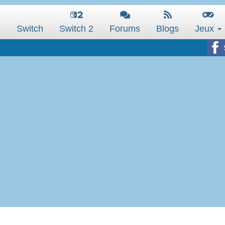
s
Switch
Switch 2
Forums
Blogs
Jeux