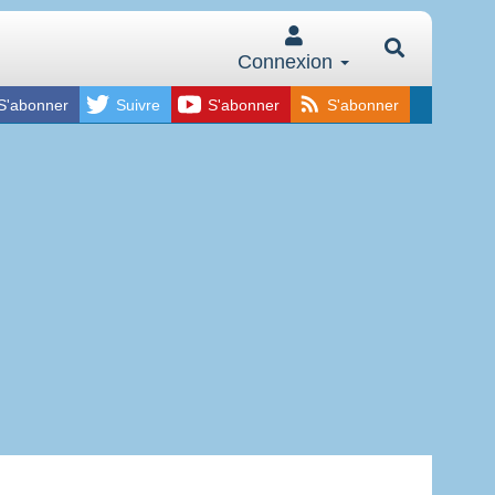
Connexion
S'abonner
Suivre
S'abonner
S'abonner