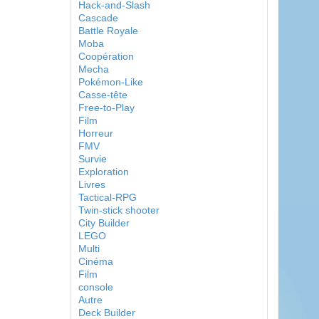
Hack-and-Slash
Cascade
Battle Royale
Moba
Coopération
Mecha
Pokémon-Like
Casse-tête
Free-to-Play
Film
Horreur
FMV
Survie
Exploration
Livres
Tactical-RPG
Twin-stick shooter
City Builder
LEGO
Multi
Cinéma
Film
console
Autre
Deck Builder