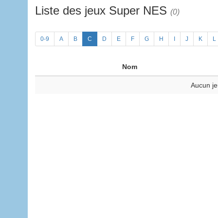
Liste des jeux Super NES
(0)
0-9
A
B
C
D
E
F
G
H
I
J
K
L
Nom
Aucun je