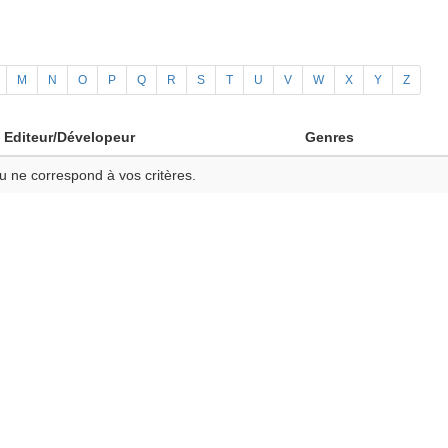
M
N
O
P
Q
R
S
T
U
V
W
X
Y
Z
Editeur/Dévelopeur
Genres
u ne correspond à vos critères.