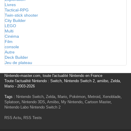
Livres
Tactical-RPG
Twin-stick shooter
City Builder
LEGO
Multi
Cinéma
Film
console
Autre
Deck Builder
Jeu de plateau
Nintendo-master.com, toute l'actualité Nintendo en France
Toute l'actualité Nintendo : Switch, Nintendo Switch 2, amiibo, Zelda,
Mario - 2003-2026
Tags :
Nintendo Switch
,
Zelda
,
Mario
,
Pokémon
,
Metroid
,
Xenoblade
,
Splatoon
,
Nintendo 3DS
,
Amiibo
,
My Nintendo
,
Cartoon Master
,
Nintendo Labo
Nintendo Switch 2
RSS Actu
,
RSS Tests