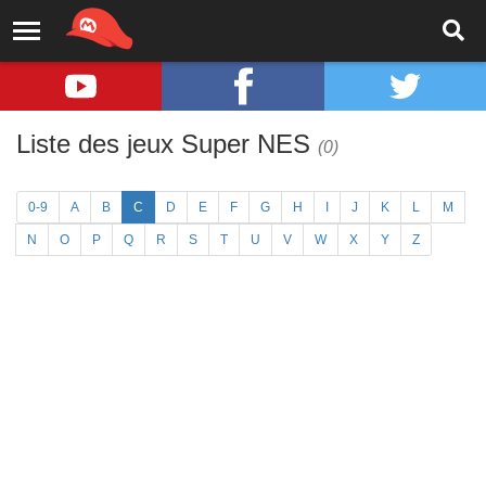
Liste des jeux Super NES
(0)
0-9
A
B
C
D
E
F
G
H
I
J
K
L
M
N
O
P
Q
R
S
T
U
V
W
X
Y
Z