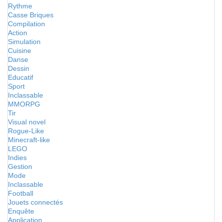
Rythme
Casse Briques
Compilation
Action
Simulation
Cuisine
Danse
Dessin
Educatif
Sport
Inclassable
MMORPG
Tir
Visual novel
Rogue-Like
Minecraft-like
LEGO
Indies
Gestion
Mode
Inclassable
Football
Jouets connectés
Enquête
Application