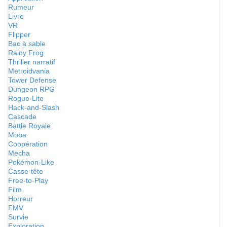
Rumeur
Livre
VR
Flipper
Bac à sable
Rainy Frog
Thriller narratif
Metroidvania
Tower Defense
Dungeon RPG
Rogue-Lite
Hack-and-Slash
Cascade
Battle Royale
Moba
Coopération
Mecha
Pokémon-Like
Casse-tête
Free-to-Play
Film
Horreur
FMV
Survie
Exploration