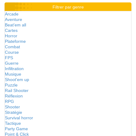
Filtrer par genre
Arcade
Aventure
Beat'em all
Cartes
Horror
Plateforme
Combat
Course
FPS
Guerre
Infiltration
Musique
Shoot'em up
Puzzle
Rail Shooter
Réflexion
RPG
Shooter
Stratégie
Survival horror
Tactique
Party Game
Point & Click