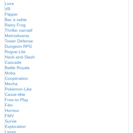
Livre
VR
Flipper
Bac à sable
Rainy Frog
Thriller narratif
Metroidvania
Tower Defense
Dungeon RPG
Rogue-Lite
Hack-and-Slash
Cascade
Battle Royale
Moba
Coopération
Mecha
Pokémon-Like
Casse-tête
Free-to-Play
Film
Horreur
FMV
Survie
Exploration
Livres