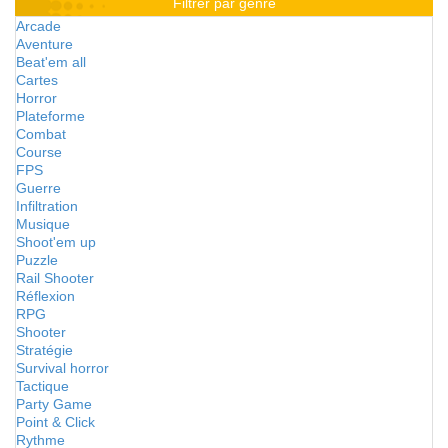
Filtrer par genre
Arcade
Aventure
Beat'em all
Cartes
Horror
Plateforme
Combat
Course
FPS
Guerre
Infiltration
Musique
Shoot'em up
Puzzle
Rail Shooter
Réflexion
RPG
Shooter
Stratégie
Survival horror
Tactique
Party Game
Point & Click
Rythme