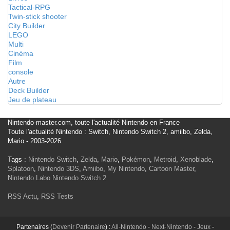
Tactical-RPG
Twin-stick shooter
City Builder
LEGO
Multi
Cinéma
Film
console
Autre
Deck Builder
Jeu de plateau
Nintendo-master.com, toute l'actualité Nintendo en France
Toute l'actualité Nintendo : Switch, Nintendo Switch 2, amiibo, Zelda,
Mario - 2003-2026
Tags :
Nintendo Switch
,
Zelda
,
Mario
,
Pokémon
,
Metroid
,
Xenoblade
,
Splatoon
,
Nintendo 3DS
,
Amiibo
,
My Nintendo
,
Cartoon Master
,
Nintendo Labo
Nintendo Switch 2
RSS Actu
,
RSS Tests
Partenaires (
Devenir Partenaire
) :
All-Nintendo
-
Next-Nintendo
-
Jeux
-