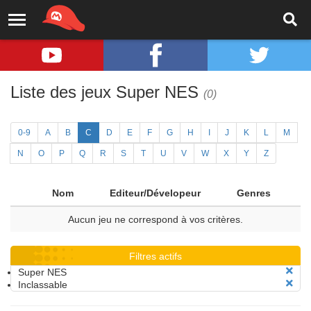
Liste des jeux Super NES
(0)
0-9
A
B
C
D
E
F
G
H
I
J
K
L
M
N
O
P
Q
R
S
T
U
V
W
X
Y
Z
Nom
Editeur/Dévelopeur
Genres
Aucun jeu ne correspond à vos critères.
Filtres actifs
Super NES
Inclassable