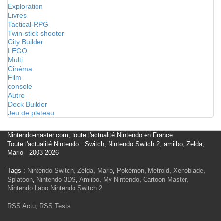
Exploration
Livres
Tactical-RPG
Twin-stick shooter
City Builder
LEGO
Multi
Cinéma
Film
console
Autre
Deck Builder
Jeu de plateau
Nintendo-master.com, toute l'actualité Nintendo en France
Toute l'actualité Nintendo : Switch, Nintendo Switch 2, amiibo, Zelda,
Mario - 2003-2026
Tags :
Nintendo Switch
,
Zelda
,
Mario
,
Pokémon
,
Metroid
,
Xenoblade
,
Splatoon
,
Nintendo 3DS
,
Amiibo
,
My Nintendo
,
Cartoon Master
,
Nintendo Labo
Nintendo Switch 2
RSS Actu
,
RSS Tests