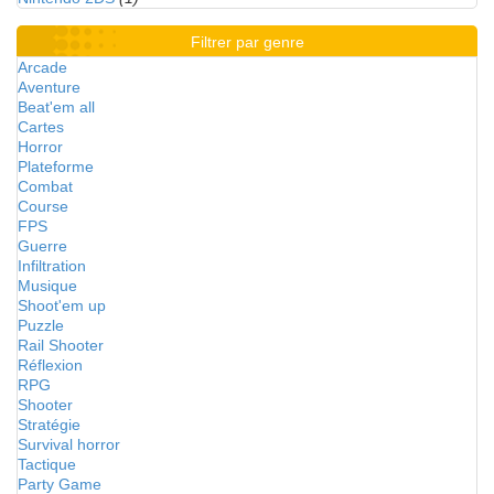
Filtrer par genre
Arcade
Aventure
Beat'em all
Cartes
Horror
Plateforme
Combat
Course
FPS
Guerre
Infiltration
Musique
Shoot'em up
Puzzle
Rail Shooter
Réflexion
RPG
Shooter
Stratégie
Survival horror
Tactique
Party Game