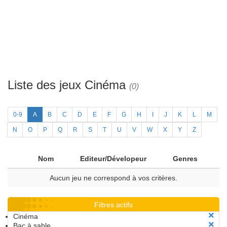
Liste des jeux Cinéma
(0)
0-9
A
B
C
D
E
F
G
H
I
J
K
L
M
N
O
P
Q
R
S
T
U
V
W
X
Y
Z
Nom
Editeur/Dévelopeur
Genres
Aucun jeu ne correspond à vos critères.
Filtres actifs
Cinéma
Bac à sable