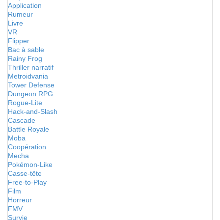
Application
Rumeur
Livre
VR
Flipper
Bac à sable
Rainy Frog
Thriller narratif
Metroidvania
Tower Defense
Dungeon RPG
Rogue-Lite
Hack-and-Slash
Cascade
Battle Royale
Moba
Coopération
Mecha
Pokémon-Like
Casse-tête
Free-to-Play
Film
Horreur
FMV
Survie