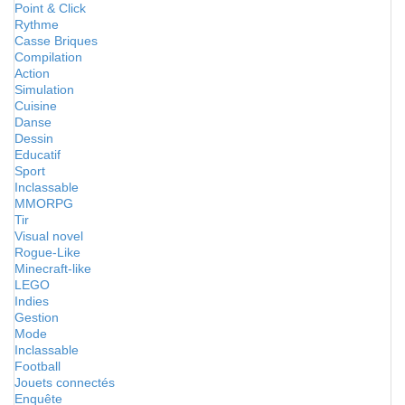
Point & Click
Rythme
Casse Briques
Compilation
Action
Simulation
Cuisine
Danse
Dessin
Educatif
Sport
Inclassable
MMORPG
Tir
Visual novel
Rogue-Like
Minecraft-like
LEGO
Indies
Gestion
Mode
Inclassable
Football
Jouets connectés
Enquête