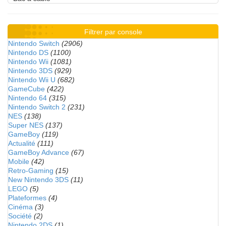
Filtrer par console
Nintendo Switch
(2906)
Nintendo DS
(1100)
Nintendo Wii
(1081)
Nintendo 3DS
(929)
Nintendo Wii U
(682)
GameCube
(422)
Nintendo 64
(315)
Nintendo Switch 2
(231)
NES
(138)
Super NES
(137)
GameBoy
(119)
Actualité
(111)
GameBoy Advance
(67)
Mobile
(42)
Retro-Gaming
(15)
New Nintendo 3DS
(11)
LEGO
(5)
Plateformes
(4)
Cinéma
(3)
Société
(2)
Nintendo 2DS
(1)