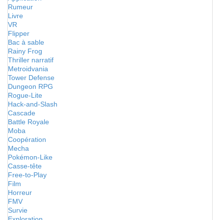
Rumeur
Livre
VR
Flipper
Bac à sable
Rainy Frog
Thriller narratif
Metroidvania
Tower Defense
Dungeon RPG
Rogue-Lite
Hack-and-Slash
Cascade
Battle Royale
Moba
Coopération
Mecha
Pokémon-Like
Casse-tête
Free-to-Play
Film
Horreur
FMV
Survie
Exploration