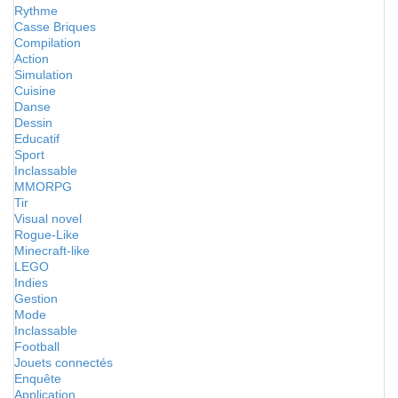
Rythme
Casse Briques
Compilation
Action
Simulation
Cuisine
Danse
Dessin
Educatif
Sport
Inclassable
MMORPG
Tir
Visual novel
Rogue-Like
Minecraft-like
LEGO
Indies
Gestion
Mode
Inclassable
Football
Jouets connectés
Enquête
Application