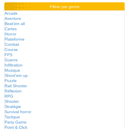
Filtrer par genre
Arcade
Aventure
Beat'em all
Cartes
Horror
Plateforme
Combat
Course
FPS
Guerre
Infiltration
Musique
Shoot'em up
Puzzle
Rail Shooter
Réflexion
RPG
Shooter
Stratégie
Survival horror
Tactique
Party Game
Point & Click