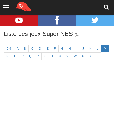
Liste des jeux Super NES
(0)
0-9
A
B
C
D
E
F
G
H
I
J
K
L
M
N
O
P
Q
R
S
T
U
V
W
X
Y
Z