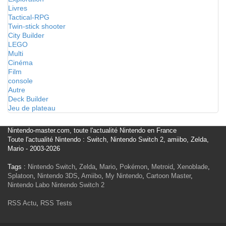
Livres
Tactical-RPG
Twin-stick shooter
City Builder
LEGO
Multi
Cinéma
Film
console
Autre
Deck Builder
Jeu de plateau
Nintendo-master.com, toute l'actualité Nintendo en France
Toute l'actualité Nintendo : Switch, Nintendo Switch 2, amiibo, Zelda,
Mario - 2003-2026
Tags :
Nintendo Switch
,
Zelda
,
Mario
,
Pokémon
,
Metroid
,
Xenoblade
,
Splatoon
,
Nintendo 3DS
,
Amiibo
,
My Nintendo
,
Cartoon Master
,
Nintendo Labo
Nintendo Switch 2
RSS Actu
,
RSS Tests