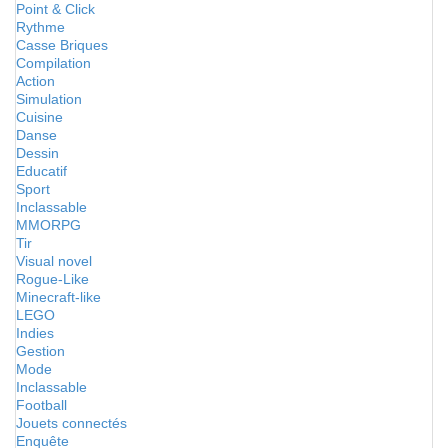
Point & Click
Rythme
Casse Briques
Compilation
Action
Simulation
Cuisine
Danse
Dessin
Educatif
Sport
Inclassable
MMORPG
Tir
Visual novel
Rogue-Like
Minecraft-like
LEGO
Indies
Gestion
Mode
Inclassable
Football
Jouets connectés
Enquête