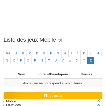
Liste des jeux Mobile
(0)
0-9
A
B
C
D
E
F
G
H
I
J
K
L
M
N
O
P
Q
R
S
T
U
V
W
X
Y
Z
Nom
Editeur/Dévelopeur
Genres
Aucun jeu ne correspond à vos critères.
Filtres actifs
Mobile
MMORPG