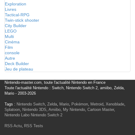
Exploration
Livres
Tactical-RPG
Twin-stick shooter
City Builder
LEGO
Multi
Cinéma
Film
console
Autre
Deck Builder
Jeu de plateau
Nintendo-master.com, toute l'actualité Nintendo en France
Toute l'actualité Nintendo : Switch, Nintendo Switch 2, amiibo, Zelda,
Mario - 2003-2026
Tags :
Nintendo Switch
,
Zelda
,
Mario
,
Pokémon
,
Metroid
,
Xenoblade
,
Splatoon
,
Nintendo 3DS
,
Amiibo
,
My Nintendo
,
Cartoon Master
,
Nintendo Labo
Nintendo Switch 2
RSS Actu
,
RSS Tests