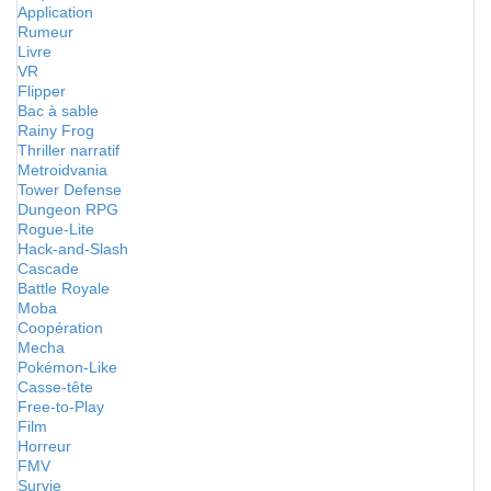
Application
Rumeur
Livre
VR
Flipper
Bac à sable
Rainy Frog
Thriller narratif
Metroidvania
Tower Defense
Dungeon RPG
Rogue-Lite
Hack-and-Slash
Cascade
Battle Royale
Moba
Coopération
Mecha
Pokémon-Like
Casse-tête
Free-to-Play
Film
Horreur
FMV
Survie