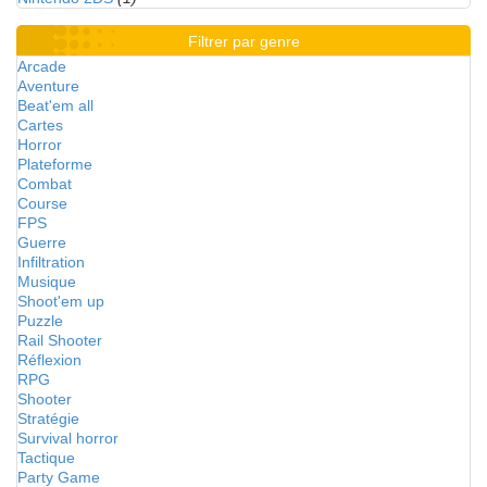
Filtrer par genre
Arcade
Aventure
Beat'em all
Cartes
Horror
Plateforme
Combat
Course
FPS
Guerre
Infiltration
Musique
Shoot'em up
Puzzle
Rail Shooter
Réflexion
RPG
Shooter
Stratégie
Survival horror
Tactique
Party Game