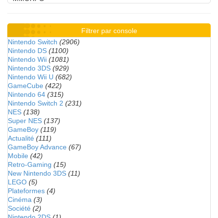
Filtrer par console
Nintendo Switch
(2906)
Nintendo DS
(1100)
Nintendo Wii
(1081)
Nintendo 3DS
(929)
Nintendo Wii U
(682)
GameCube
(422)
Nintendo 64
(315)
Nintendo Switch 2
(231)
NES
(138)
Super NES
(137)
GameBoy
(119)
Actualité
(111)
GameBoy Advance
(67)
Mobile
(42)
Retro-Gaming
(15)
New Nintendo 3DS
(11)
LEGO
(5)
Plateformes
(4)
Cinéma
(3)
Société
(2)
Nintendo 2DS
(1)