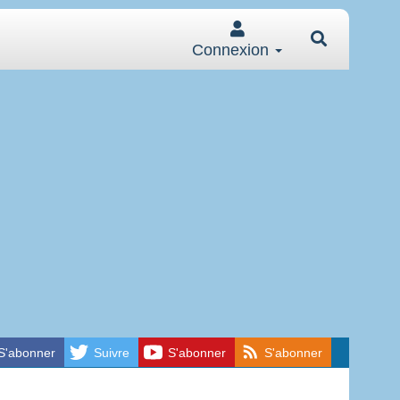
Connexion
S'abonner
Suivre
S'abonner
S'abonner