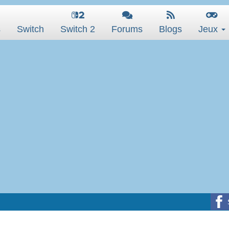
s
Switch
Switch 2
Forums
Blogs
Jeux