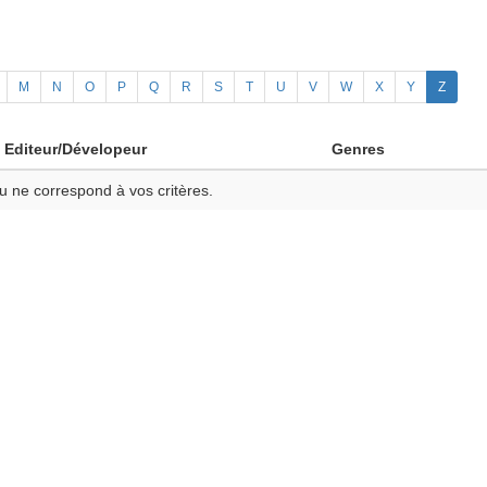
M
N
O
P
Q
R
S
T
U
V
W
X
Y
Z
Editeur/Dévelopeur
Genres
u ne correspond à vos critères.