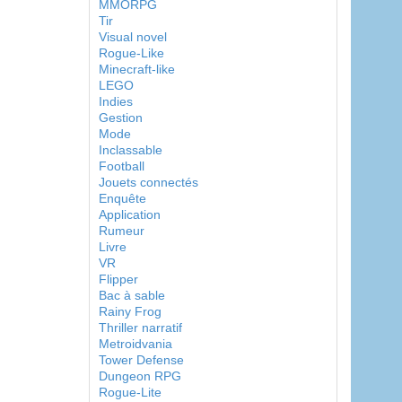
MMORPG
Tir
Visual novel
Rogue-Like
Minecraft-like
LEGO
Indies
Gestion
Mode
Inclassable
Football
Jouets connectés
Enquête
Application
Rumeur
Livre
VR
Flipper
Bac à sable
Rainy Frog
Thriller narratif
Metroidvania
Tower Defense
Dungeon RPG
Rogue-Lite