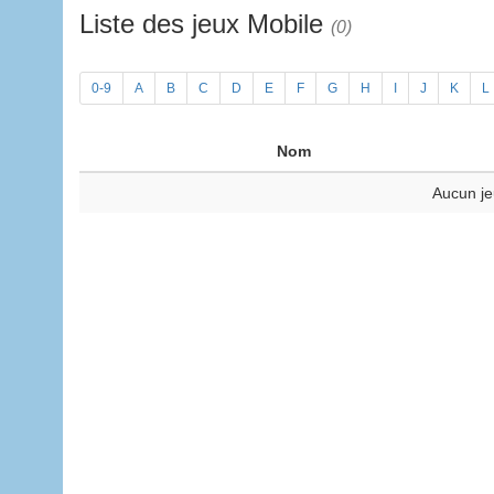
Liste des jeux Mobile
(0)
0-9
A
B
C
D
E
F
G
H
I
J
K
L
Nom
Aucun je