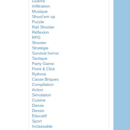
Guerre
Infiltration
Musique
Shoot'em up
Puzzle
Rail Shooter
Réflexion
RPG
Shooter
Stratégie
Survival horror
Tactique
Party Game
Point & Click
Rythme
Casse Briques
Compilation
Action
Simulation
Cuisine
Danse
Dessin
Educatif
Sport
Inclassable