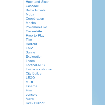
Hack-and-Slash
Cascade
Battle Royale
Moba
Coopération
Mecha
Pokémon-Like
Casse-tête
Free-to-Play
Film
Horreur
FMV
Survie
Exploration
Livres
Tactical-RPG
Twin-stick shooter
City Builder
LEGO
Multi
Cinéma
Film
console
Autre
Deck Builder