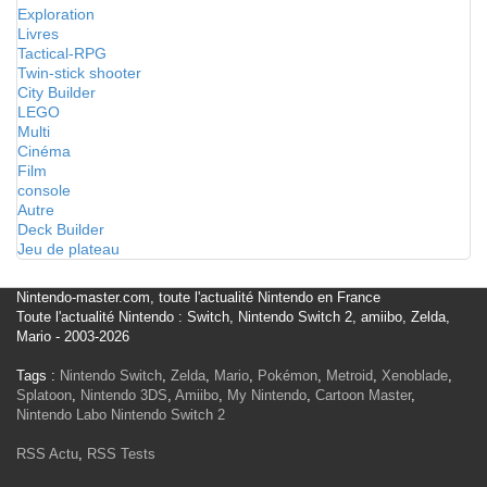
Exploration
Livres
Tactical-RPG
Twin-stick shooter
City Builder
LEGO
Multi
Cinéma
Film
console
Autre
Deck Builder
Jeu de plateau
Nintendo-master.com, toute l'actualité Nintendo en France
Toute l'actualité Nintendo : Switch, Nintendo Switch 2, amiibo, Zelda,
Mario - 2003-2026
Tags :
Nintendo Switch
,
Zelda
,
Mario
,
Pokémon
,
Metroid
,
Xenoblade
,
Splatoon
,
Nintendo 3DS
,
Amiibo
,
My Nintendo
,
Cartoon Master
,
Nintendo Labo
Nintendo Switch 2
RSS Actu
,
RSS Tests