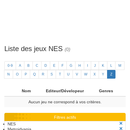
Liste des jeux NES
(0)
0-9
A
B
C
D
E
F
G
H
I
J
K
L
M
N
O
P
Q
R
S
T
U
V
W
X
Y
Z
Nom
Editeur/Dévelopeur
Genres
Aucun jeu ne correspond à vos critères.
Filtres actifs
NES
Metroidvania