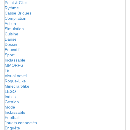
Point & Click
Rythme
Casse Briques
Compilation
Action
Simulation
Cuisine
Danse
Dessin
Educatif
Sport
Inclassable
MMORPG
Tir
Visual novel
Rogue-Like
Minecraft-like
LEGO
Indies
Gestion
Mode
Inclassable
Football
Jouets connectés
Enquête