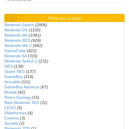
Filtrer par console
Nintendo Switch
(2906)
Nintendo DS
(1100)
Nintendo Wii
(1081)
Nintendo 3DS
(929)
Nintendo Wii U
(682)
GameCube
(422)
Nintendo 64
(315)
Nintendo Switch 2
(231)
NES
(138)
Super NES
(137)
GameBoy
(119)
Actualité
(111)
GameBoy Advance
(67)
Mobile
(42)
Retro-Gaming
(15)
New Nintendo 3DS
(11)
LEGO
(5)
Plateformes
(4)
Cinéma
(3)
Société
(2)
Nintendo 2DS
(1)