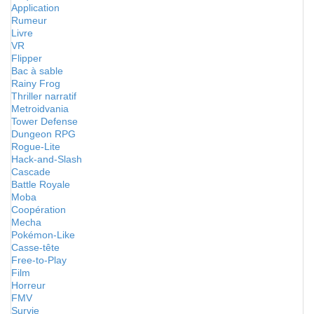
Application
Rumeur
Livre
VR
Flipper
Bac à sable
Rainy Frog
Thriller narratif
Metroidvania
Tower Defense
Dungeon RPG
Rogue-Lite
Hack-and-Slash
Cascade
Battle Royale
Moba
Coopération
Mecha
Pokémon-Like
Casse-tête
Free-to-Play
Film
Horreur
FMV
Survie