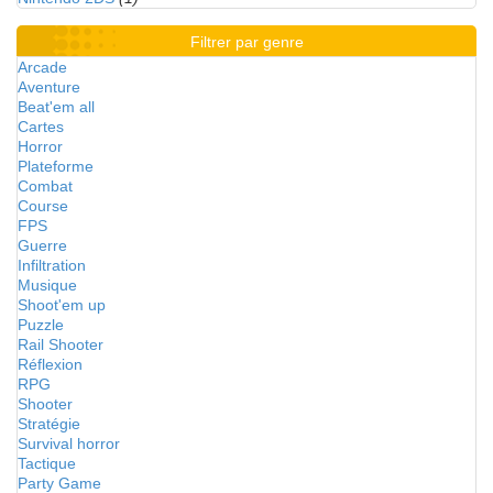
Filtrer par genre
Arcade
Aventure
Beat'em all
Cartes
Horror
Plateforme
Combat
Course
FPS
Guerre
Infiltration
Musique
Shoot'em up
Puzzle
Rail Shooter
Réflexion
RPG
Shooter
Stratégie
Survival horror
Tactique
Party Game