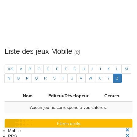
Liste des jeux Mobile
(0)
0-9
A
B
C
D
E
F
G
H
I
J
K
L
M
N
O
P
Q
R
S
T
U
V
W
X
Y
Z
Nom
Editeur/Dévelopeur
Genres
Aucun jeu ne correspond à vos critères.
Filtres actifs
Mobile
RPG