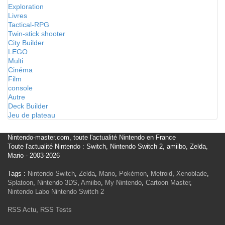
Exploration
Livres
Tactical-RPG
Twin-stick shooter
City Builder
LEGO
Multi
Cinéma
Film
console
Autre
Deck Builder
Jeu de plateau
Nintendo-master.com, toute l'actualité Nintendo en France
Toute l'actualité Nintendo : Switch, Nintendo Switch 2, amiibo, Zelda,
Mario - 2003-2026
Tags :
Nintendo Switch
,
Zelda
,
Mario
,
Pokémon
,
Metroid
,
Xenoblade
,
Splatoon
,
Nintendo 3DS
,
Amiibo
,
My Nintendo
,
Cartoon Master
,
Nintendo Labo
Nintendo Switch 2
RSS Actu
,
RSS Tests