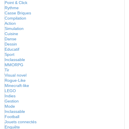
Point & Click
Rythme
Casse Briques
Compilation
Action
Simulation
Cuisine
Danse
Dessin
Educatif
Sport
Inclassable
MMORPG
Tir
Visual novel
Rogue-Like
Minecraft-like
LEGO
Indies
Gestion
Mode
Inclassable
Football
Jouets connectés
Enquête