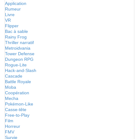
Application
Rumeur
Livre
VR
Flipper
Bac à sable
Rainy Frog
Thriller narratif
Metroidvania
Tower Defense
Dungeon RPG
Rogue-Lite
Hack-and-Slash
Cascade
Battle Royale
Moba
Coopération
Mecha
Pokémon-Like
Casse-tête
Free-to-Play
Film
Horreur
FMV
Survie