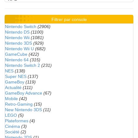
Filtrer par console
Nintendo Switch
(2906)
Nintendo DS
(1100)
Nintendo Wii
(1081)
Nintendo 3DS
(929)
Nintendo Wii U
(682)
GameCube
(422)
Nintendo 64
(315)
Nintendo Switch 2
(231)
NES
(138)
Super NES
(137)
GameBoy
(119)
Actualité
(111)
GameBoy Advance
(67)
Mobile
(42)
Retro-Gaming
(15)
New Nintendo 3DS
(11)
LEGO
(5)
Plateformes
(4)
Cinéma
(3)
Société
(2)
Nintendo 2DS
(1)