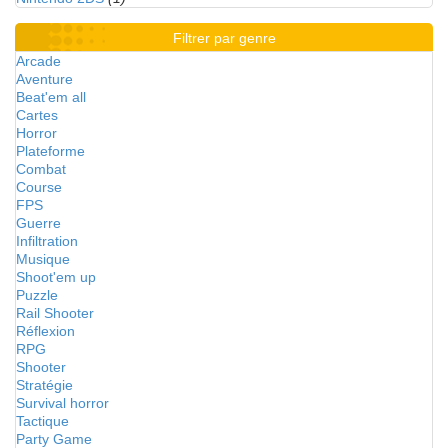
Filtrer par genre
Arcade
Aventure
Beat'em all
Cartes
Horror
Plateforme
Combat
Course
FPS
Guerre
Infiltration
Musique
Shoot'em up
Puzzle
Rail Shooter
Réflexion
RPG
Shooter
Stratégie
Survival horror
Tactique
Party Game