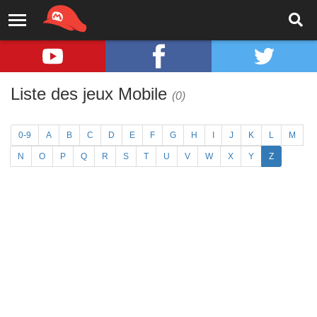
Liste des jeux Mobile
(0)
0-9
A
B
C
D
E
F
G
H
I
J
K
L
M
N
O
P
Q
R
S
T
U
V
W
X
Y
Z