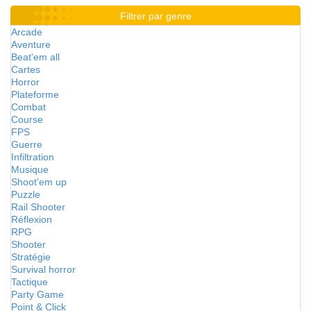
Filtrer par genre
Arcade
Aventure
Beat'em all
Cartes
Horror
Plateforme
Combat
Course
FPS
Guerre
Infiltration
Musique
Shoot'em up
Puzzle
Rail Shooter
Réflexion
RPG
Shooter
Stratégie
Survival horror
Tactique
Party Game
Point & Click