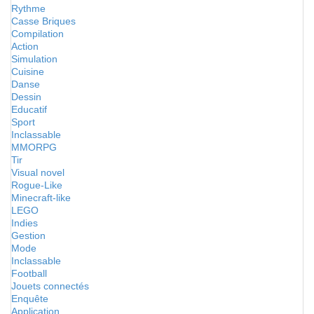
Rythme
Casse Briques
Compilation
Action
Simulation
Cuisine
Danse
Dessin
Educatif
Sport
Inclassable
MMORPG
Tir
Visual novel
Rogue-Like
Minecraft-like
LEGO
Indies
Gestion
Mode
Inclassable
Football
Jouets connectés
Enquête
Application