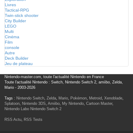
Livres
Tactical-RPG
Twin-stick shooter
City Builder
LEGO
Multi
Cinéma
Film
console
Autre
Deck Builder
Jeu de plateau
Nintendo-master.com, toute l'actualité Nintendo en France
Toute l'actualité Nintendo : Switch, Nintendo Switch 2, amiibo, Zelda,
Mario - 2003-2026
Tags :
Nintendo Switch
,
Zelda
,
Mario
,
Pokémon
,
Metroid
,
Xenoblade
,
Splatoon
,
Nintendo 3DS
,
Amiibo
,
My Nintendo
,
Cartoon Master
,
Nintendo Labo
Nintendo Switch 2
RSS Actu
,
RSS Tests