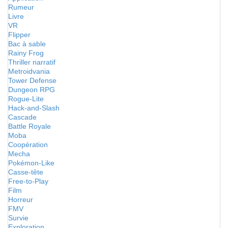
Rumeur
Livre
VR
Flipper
Bac à sable
Rainy Frog
Thriller narratif
Metroidvania
Tower Defense
Dungeon RPG
Rogue-Lite
Hack-and-Slash
Cascade
Battle Royale
Moba
Coopération
Mecha
Pokémon-Like
Casse-tête
Free-to-Play
Film
Horreur
FMV
Survie
Exploration