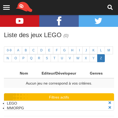
Liste des jeux LEGO
(0)
0-9
A
B
C
D
E
F
G
H
I
J
K
L
M
N
O
P
Q
R
S
T
U
V
W
X
Y
Z
Nom
Editeur/Dévelopeur
Genres
Aucun jeu ne correspond à vos critères.
Filtres actifs
LEGO
MMORPG