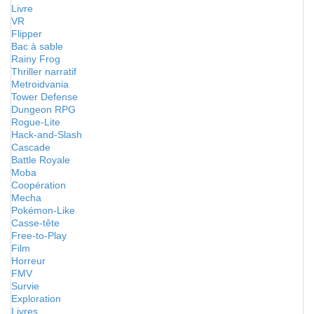
Livre
VR
Flipper
Bac à sable
Rainy Frog
Thriller narratif
Metroidvania
Tower Defense
Dungeon RPG
Rogue-Lite
Hack-and-Slash
Cascade
Battle Royale
Moba
Coopération
Mecha
Pokémon-Like
Casse-tête
Free-to-Play
Film
Horreur
FMV
Survie
Exploration
Livres