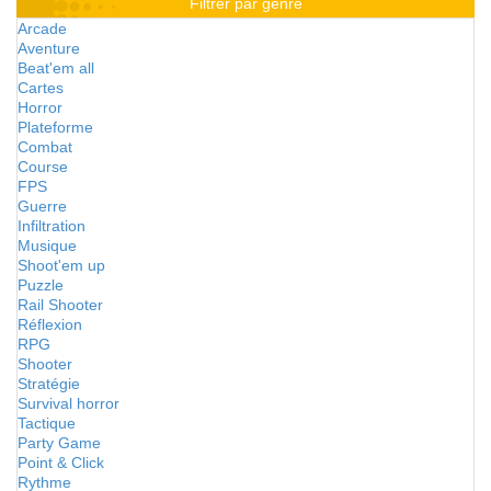
Filtrer par genre
Arcade
Aventure
Beat'em all
Cartes
Horror
Plateforme
Combat
Course
FPS
Guerre
Infiltration
Musique
Shoot'em up
Puzzle
Rail Shooter
Réflexion
RPG
Shooter
Stratégie
Survival horror
Tactique
Party Game
Point & Click
Rythme