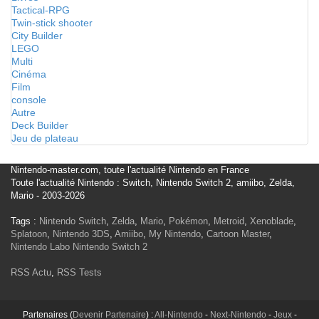
Tactical-RPG
Twin-stick shooter
City Builder
LEGO
Multi
Cinéma
Film
console
Autre
Deck Builder
Jeu de plateau
Nintendo-master.com, toute l'actualité Nintendo en France
Toute l'actualité Nintendo : Switch, Nintendo Switch 2, amiibo, Zelda,
Mario - 2003-2026
Tags :
Nintendo Switch
,
Zelda
,
Mario
,
Pokémon
,
Metroid
,
Xenoblade
,
Splatoon
,
Nintendo 3DS
,
Amiibo
,
My Nintendo
,
Cartoon Master
,
Nintendo Labo
Nintendo Switch 2
RSS Actu
,
RSS Tests
Partenaires (
Devenir Partenaire
) :
All-Nintendo
-
Next-Nintendo
-
Jeux
-