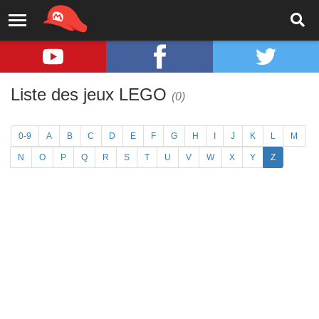
Liste des jeux LEGO
(0)
0-9
A
B
C
D
E
F
G
H
I
J
K
L
M
N
O
P
Q
R
S
T
U
V
W
X
Y
Z