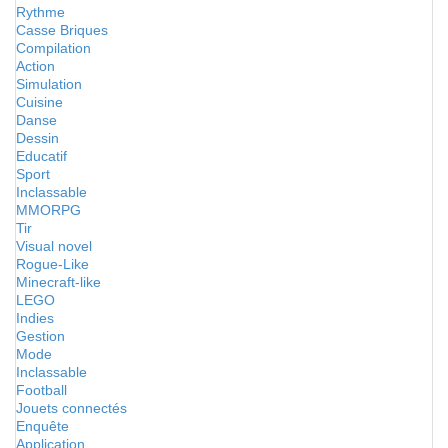
Rythme
Casse Briques
Compilation
Action
Simulation
Cuisine
Danse
Dessin
Educatif
Sport
Inclassable
MMORPG
Tir
Visual novel
Rogue-Like
Minecraft-like
LEGO
Indies
Gestion
Mode
Inclassable
Football
Jouets connectés
Enquête
Application