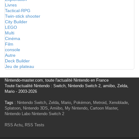
Livres
Tactical-RPG
Twin-stick shooter
City Builder
LEGO
Multi
Cinéma
Film
console
Autre
Deck Builder
Jeu de plateau
Nintendo-master.com, toute l'actualité Nintendo en France
Toute l'actualité Nintendo : Switch, Nintendo Switch 2, amiibo, Zelda,
Mario - 2003-2026
Tags :
Nintendo Switch
,
Zelda
,
Mario
,
Pokémon
,
Metroid
,
Xenoblade
,
Splatoon
,
Nintendo 3DS
,
Amiibo
,
My Nintendo
,
Cartoon Master
,
Nintendo Labo
Nintendo Switch 2
RSS Actu
,
RSS Tests