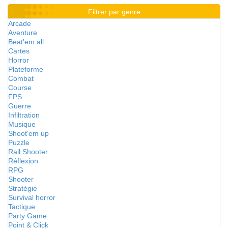
Filtrer par genre
Arcade
Aventure
Beat'em all
Cartes
Horror
Plateforme
Combat
Course
FPS
Guerre
Infiltration
Musique
Shoot'em up
Puzzle
Rail Shooter
Réflexion
RPG
Shooter
Stratégie
Survival horror
Tactique
Party Game
Point & Click