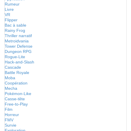
Rumeur
Livre
VR
Flipper
Bac à sable
Rainy Frog
Thriller narratif
Metroidvania
Tower Defense
Dungeon RPG
Rogue-Lite
Hack-and-Slash
Cascade
Battle Royale
Moba
Coopération
Mecha
Pokémon-Like
Casse-tête
Free-to-Play
Film
Horreur
FMV
Survie
Exploration