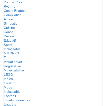
Point & Click
Rythme
Casse Briques
Compilation
Action
Simulation
Cuisine
Danse
Dessin
Educatif
Sport
Inclassable
MMORPG
Tir
Visual novel
Rogue-Like
Minecraft-like
LEGO
Indies
Gestion
Mode
Inclassable
Football
Jouets connectés
Enquête