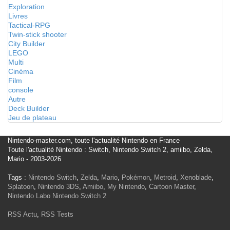
Exploration
Livres
Tactical-RPG
Twin-stick shooter
City Builder
LEGO
Multi
Cinéma
Film
console
Autre
Deck Builder
Jeu de plateau
Nintendo-master.com, toute l'actualité Nintendo en France
Toute l'actualité Nintendo : Switch, Nintendo Switch 2, amiibo, Zelda,
Mario - 2003-2026
Tags :
Nintendo Switch
,
Zelda
,
Mario
,
Pokémon
,
Metroid
,
Xenoblade
,
Splatoon
,
Nintendo 3DS
,
Amiibo
,
My Nintendo
,
Cartoon Master
,
Nintendo Labo
Nintendo Switch 2
RSS Actu
,
RSS Tests