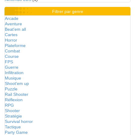
Filtrer par genre
Arcade
Aventure
Beat'em all
Cartes
Horror
Plateforme
Combat
Course
FPS
Guerre
Infiltration
Musique
Shoot'em up
Puzzle
Rail Shooter
Réflexion
RPG
Shooter
Stratégie
Survival horror
Tactique
Party Game