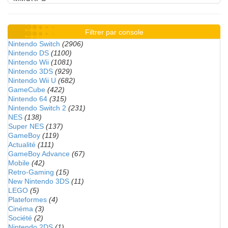
Filtrer par console
Nintendo Switch
(2906)
Nintendo DS
(1100)
Nintendo Wii
(1081)
Nintendo 3DS
(929)
Nintendo Wii U
(682)
GameCube
(422)
Nintendo 64
(315)
Nintendo Switch 2
(231)
NES
(138)
Super NES
(137)
GameBoy
(119)
Actualité
(111)
GameBoy Advance
(67)
Mobile
(42)
Retro-Gaming
(15)
New Nintendo 3DS
(11)
LEGO
(5)
Plateformes
(4)
Cinéma
(3)
Société
(2)
Nintendo 2DS
(1)