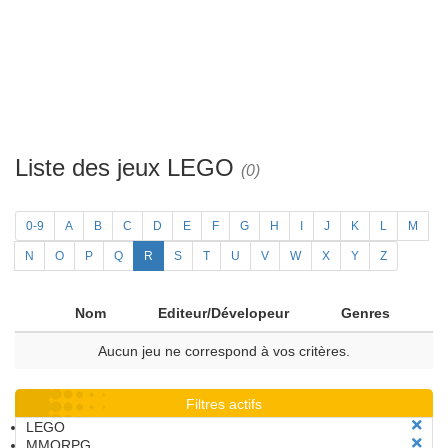
Liste des jeux LEGO
(0)
0-9
A
B
C
D
E
F
G
H
I
J
K
L
M
N
O
P
Q
R
S
T
U
V
W
X
Y
Z
Nom
Editeur/Dévelopeur
Genres
Aucun jeu ne correspond à vos critères.
Filtres actifs
LEGO
MMORPG