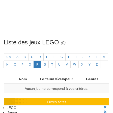
Liste des jeux LEGO
(0)
0-9
A
B
C
D
E
F
G
H
I
J
K
L
M
N
O
P
Q
R
S
T
U
V
W
X
Y
Z
Nom
Editeur/Dévelopeur
Genres
Aucun jeu ne correspond à vos critères.
Filtres actifs
LEGO
Danse