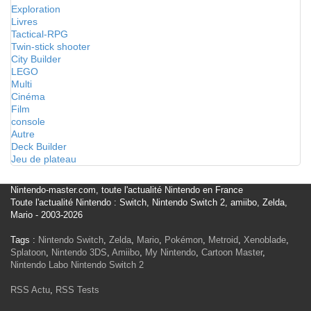
Exploration
Livres
Tactical-RPG
Twin-stick shooter
City Builder
LEGO
Multi
Cinéma
Film
console
Autre
Deck Builder
Jeu de plateau
Nintendo-master.com, toute l'actualité Nintendo en France
Toute l'actualité Nintendo : Switch, Nintendo Switch 2, amiibo, Zelda,
Mario - 2003-2026
Tags :
Nintendo Switch
,
Zelda
,
Mario
,
Pokémon
,
Metroid
,
Xenoblade
,
Splatoon
,
Nintendo 3DS
,
Amiibo
,
My Nintendo
,
Cartoon Master
,
Nintendo Labo
Nintendo Switch 2
RSS Actu
,
RSS Tests