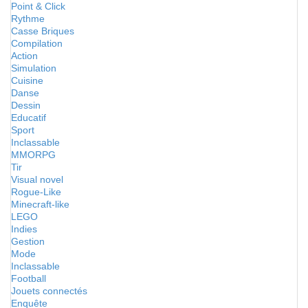
Point & Click
Rythme
Casse Briques
Compilation
Action
Simulation
Cuisine
Danse
Dessin
Educatif
Sport
Inclassable
MMORPG
Tir
Visual novel
Rogue-Like
Minecraft-like
LEGO
Indies
Gestion
Mode
Inclassable
Football
Jouets connectés
Enquête