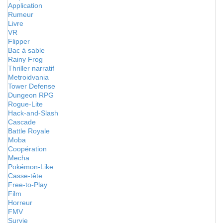
Application
Rumeur
Livre
VR
Flipper
Bac à sable
Rainy Frog
Thriller narratif
Metroidvania
Tower Defense
Dungeon RPG
Rogue-Lite
Hack-and-Slash
Cascade
Battle Royale
Moba
Coopération
Mecha
Pokémon-Like
Casse-tête
Free-to-Play
Film
Horreur
FMV
Survie