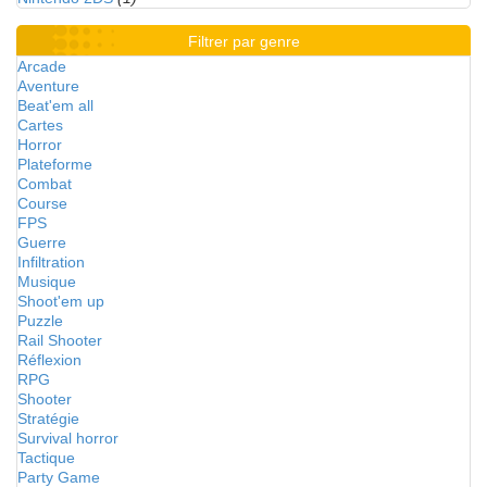
Filtrer par genre
Arcade
Aventure
Beat'em all
Cartes
Horror
Plateforme
Combat
Course
FPS
Guerre
Infiltration
Musique
Shoot'em up
Puzzle
Rail Shooter
Réflexion
RPG
Shooter
Stratégie
Survival horror
Tactique
Party Game