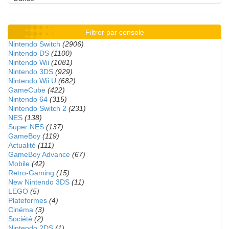
Filtrer par console
Nintendo Switch
(2906)
Nintendo DS
(1100)
Nintendo Wii
(1081)
Nintendo 3DS
(929)
Nintendo Wii U
(682)
GameCube
(422)
Nintendo 64
(315)
Nintendo Switch 2
(231)
NES
(138)
Super NES
(137)
GameBoy
(119)
Actualité
(111)
GameBoy Advance
(67)
Mobile
(42)
Retro-Gaming
(15)
New Nintendo 3DS
(11)
LEGO
(5)
Plateformes
(4)
Cinéma
(3)
Société
(2)
Nintendo 2DS
(1)