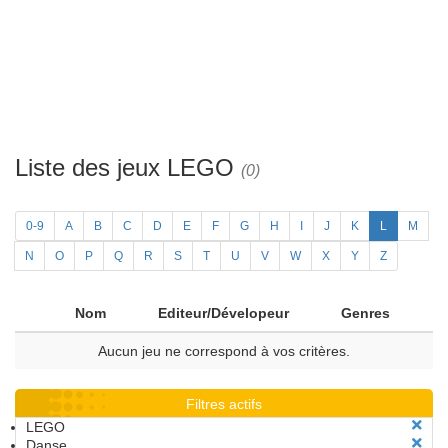
Liste des jeux LEGO
(0)
0-9
A
B
C
D
E
F
G
H
I
J
K
L
M
N
O
P
Q
R
S
T
U
V
W
X
Y
Z
Nom
Editeur/Dévelopeur
Genres
Aucun jeu ne correspond à vos critères.
Filtres actifs
LEGO
Danse