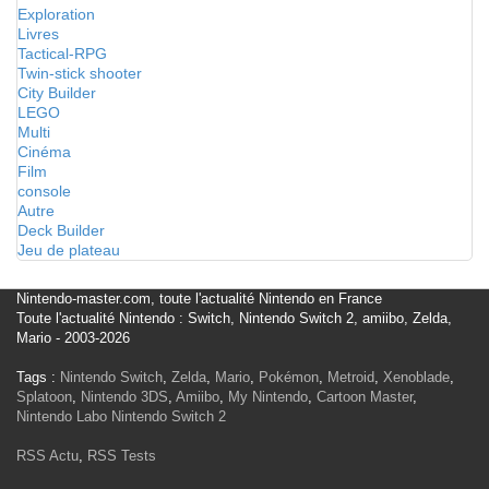
Exploration
Livres
Tactical-RPG
Twin-stick shooter
City Builder
LEGO
Multi
Cinéma
Film
console
Autre
Deck Builder
Jeu de plateau
Nintendo-master.com, toute l'actualité Nintendo en France
Toute l'actualité Nintendo : Switch, Nintendo Switch 2, amiibo, Zelda,
Mario - 2003-2026
Tags :
Nintendo Switch
,
Zelda
,
Mario
,
Pokémon
,
Metroid
,
Xenoblade
,
Splatoon
,
Nintendo 3DS
,
Amiibo
,
My Nintendo
,
Cartoon Master
,
Nintendo Labo
Nintendo Switch 2
RSS Actu
,
RSS Tests