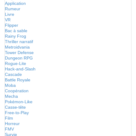
Application
Rumeur
Livre
VR
Flipper
Bac à sable
Rainy Frog
Thriller narratif
Metroidvania
Tower Defense
Dungeon RPG
Rogue-Lite
Hack-and-Slash
Cascade
Battle Royale
Moba
Coopération
Mecha
Pokémon-Like
Casse-tête
Free-to-Play
Film
Horreur
FMV
Survie