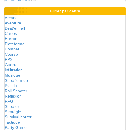
Filtrer par genre
Arcade
Aventure
Beat'em all
Cartes
Horror
Plateforme
Combat
Course
FPS
Guerre
Infiltration
Musique
Shoot'em up
Puzzle
Rail Shooter
Réflexion
RPG
Shooter
Stratégie
Survival horror
Tactique
Party Game