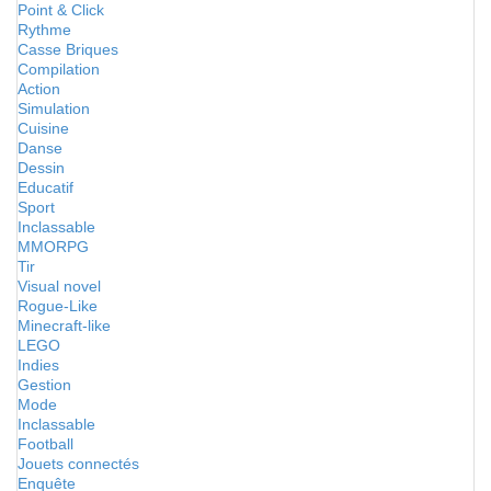
Point & Click
Rythme
Casse Briques
Compilation
Action
Simulation
Cuisine
Danse
Dessin
Educatif
Sport
Inclassable
MMORPG
Tir
Visual novel
Rogue-Like
Minecraft-like
LEGO
Indies
Gestion
Mode
Inclassable
Football
Jouets connectés
Enquête