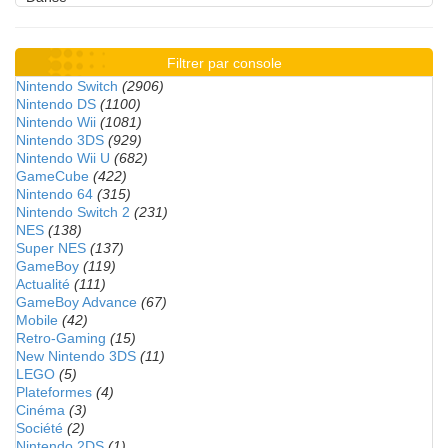
Filtrer par console
Nintendo Switch
(2906)
Nintendo DS
(1100)
Nintendo Wii
(1081)
Nintendo 3DS
(929)
Nintendo Wii U
(682)
GameCube
(422)
Nintendo 64
(315)
Nintendo Switch 2
(231)
NES
(138)
Super NES
(137)
GameBoy
(119)
Actualité
(111)
GameBoy Advance
(67)
Mobile
(42)
Retro-Gaming
(15)
New Nintendo 3DS
(11)
LEGO
(5)
Plateformes
(4)
Cinéma
(3)
Société
(2)
Nintendo 2DS
(1)