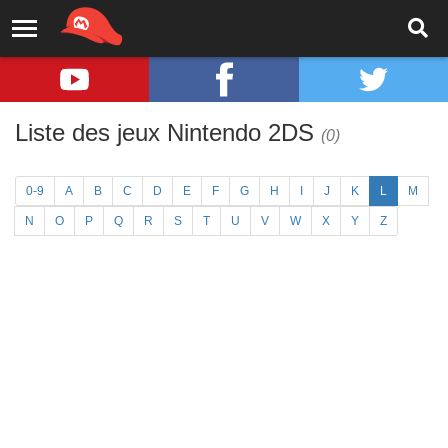
Liste des jeux Nintendo 2DS
(0)
0-9
A
B
C
D
E
F
G
H
I
J
K
L
M
N
O
P
Q
R
S
T
U
V
W
X
Y
Z