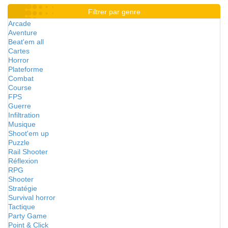
Filtrer par genre
Arcade
Aventure
Beat'em all
Cartes
Horror
Plateforme
Combat
Course
FPS
Guerre
Infiltration
Musique
Shoot'em up
Puzzle
Rail Shooter
Réflexion
RPG
Shooter
Stratégie
Survival horror
Tactique
Party Game
Point & Click