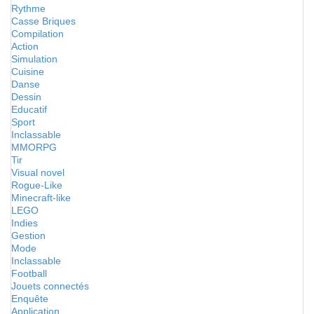
Rythme
Casse Briques
Compilation
Action
Simulation
Cuisine
Danse
Dessin
Educatif
Sport
Inclassable
MMORPG
Tir
Visual novel
Rogue-Like
Minecraft-like
LEGO
Indies
Gestion
Mode
Inclassable
Football
Jouets connectés
Enquête
Application