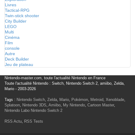
Livres
Tactical-RPG
Twin-stick shooter
City Builder
LEGO
Multi
Cinéma
Film
console
Autre
Deck Builder
Jeu de plateau
Nintendo-master.com, toute l'actualité Nintendo en France
Toute l'actualité Nintendo : Switch, Nintendo Switch 2, amiibo, Zelda,
Mario - 2003-2026
Tags :
Nintendo Switch
,
Zelda
,
Mario
,
Pokémon
,
Metroid
,
Xenoblade
,
Splatoon
,
Nintendo 3DS
,
Amiibo
,
My Nintendo
,
Cartoon Master
,
Nintendo Labo
Nintendo Switch 2
RSS Actu
,
RSS Tests