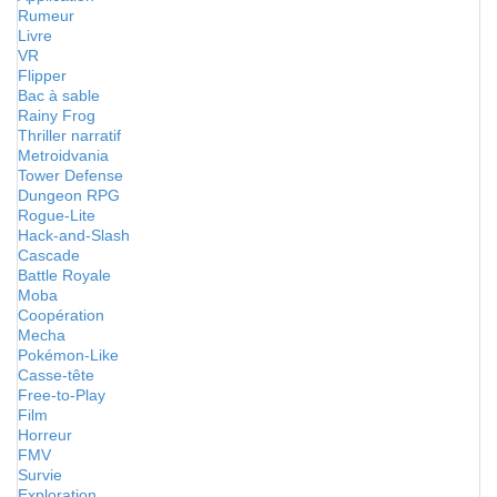
Rumeur
Livre
VR
Flipper
Bac à sable
Rainy Frog
Thriller narratif
Metroidvania
Tower Defense
Dungeon RPG
Rogue-Lite
Hack-and-Slash
Cascade
Battle Royale
Moba
Coopération
Mecha
Pokémon-Like
Casse-tête
Free-to-Play
Film
Horreur
FMV
Survie
Exploration