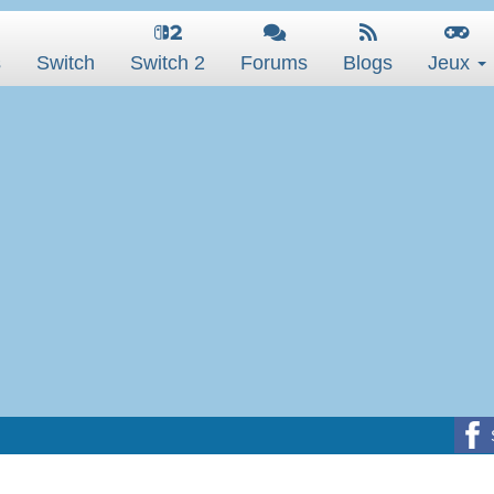
s
Switch
Switch 2
Forums
Blogs
Jeux