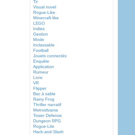
Tir
Visual novel
Rogue-Like
Minecraft-like
LEGO
Indies
Gestion
Mode
Inclassable
Football
Jouets connectés
Enquête
Application
Rumeur
Livre
VR
Flipper
Bac à sable
Rainy Frog
Thriller narratif
Metroidvania
Tower Defense
Dungeon RPG
Rogue-Lite
Hack-and-Slash