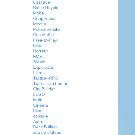
Cascade
Battle Royale
Moba
Coopération
Mecha
Pokémon-Like
Casse-tête
Free-to-Play
Film
Horreur
FMV
Survie
Exploration
Livres
Tactical-RPG
Twin-stick shooter
City Builder
LEGO
Multi
Cinéma
Film
console
Autre
Deck Builder
Jeu de plateau