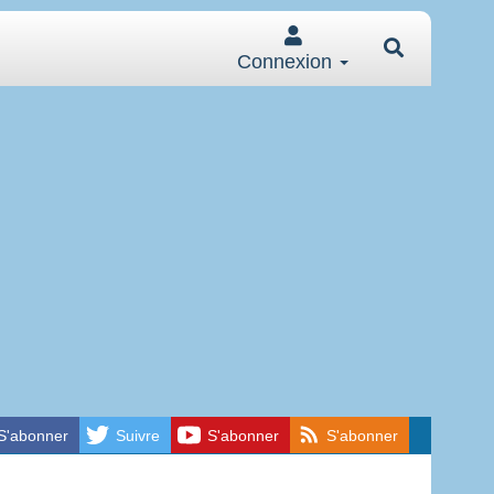
Connexion
S'abonner
Suivre
S'abonner
S'abonner