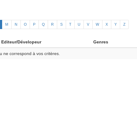
M
N
O
P
Q
R
S
T
U
V
W
X
Y
Z
Editeur/Dévelopeur
Genres
u ne correspond à vos critères.