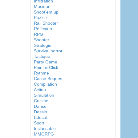
Infiltration
Musique
Shoot'em up
Puzzle
Rail Shooter
Réflexion
RPG
Shooter
Stratégie
Survival horror
Tactique
Party Game
Point & Click
Rythme
Casse Briques
Compilation
Action
Simulation
Cuisine
Danse
Dessin
Educatif
Sport
Inclassable
MMORPG