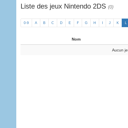
Liste des jeux Nintendo 2DS
(0)
0-9
A
B
C
D
E
F
G
H
I
J
K
L
Nom
Aucun je