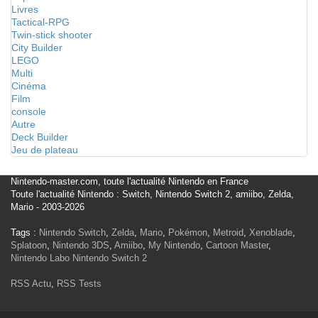
Livres
Tactical-RPG
Twin-stick shooter
City Builder
LEGO
Multi
Cinéma
Film
console
Autre
Deck Builder
Jeu de plateau
Nintendo-master.com, toute l'actualité Nintendo en France
Toute l'actualité Nintendo : Switch, Nintendo Switch 2, amiibo, Zelda,
Mario - 2003-2026
Tags :
Nintendo Switch
,
Zelda
,
Mario
,
Pokémon
,
Metroid
,
Xenoblade
,
Splatoon
,
Nintendo 3DS
,
Amiibo
,
My Nintendo
,
Cartoon Master
,
Nintendo Labo
Nintendo Switch 2
RSS Actu
,
RSS Tests