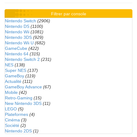
Filtrer par console
Nintendo Switch
(2906)
Nintendo DS
(1100)
Nintendo Wii
(1081)
Nintendo 3DS
(929)
Nintendo Wii U
(682)
GameCube
(422)
Nintendo 64
(315)
Nintendo Switch 2
(231)
NES
(138)
Super NES
(137)
GameBoy
(119)
Actualité
(111)
GameBoy Advance
(67)
Mobile
(42)
Retro-Gaming
(15)
New Nintendo 3DS
(11)
LEGO
(5)
Plateformes
(4)
Cinéma
(3)
Société
(2)
Nintendo 2DS
(1)