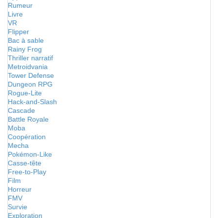
Rumeur
Livre
VR
Flipper
Bac à sable
Rainy Frog
Thriller narratif
Metroidvania
Tower Defense
Dungeon RPG
Rogue-Lite
Hack-and-Slash
Cascade
Battle Royale
Moba
Coopération
Mecha
Pokémon-Like
Casse-tête
Free-to-Play
Film
Horreur
FMV
Survie
Exploration