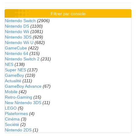
Filtrer par console
Nintendo Switch
(2906)
Nintendo DS
(1100)
Nintendo Wii
(1081)
Nintendo 3DS
(929)
Nintendo Wii U
(682)
GameCube
(422)
Nintendo 64
(315)
Nintendo Switch 2
(231)
NES
(138)
Super NES
(137)
GameBoy
(119)
Actualité
(111)
GameBoy Advance
(67)
Mobile
(42)
Retro-Gaming
(15)
New Nintendo 3DS
(11)
LEGO
(5)
Plateformes
(4)
Cinéma
(3)
Société
(2)
Nintendo 2DS
(1)