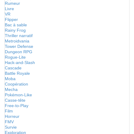
Rumeur
Livre
VR
Flipper
Bac à sable
Rainy Frog
Thriller narratif
Metroidvania
Tower Defense
Dungeon RPG
Rogue-Lite
Hack-and-Slash
Cascade
Battle Royale
Moba
Coopération
Mecha
Pokémon-Like
Casse-tête
Free-to-Play
Film
Horreur
FMV
Survie
Exploration