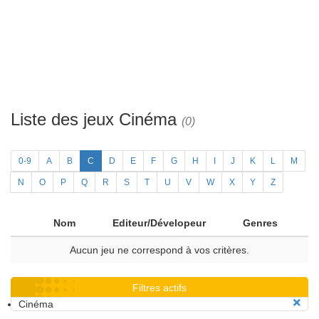
Liste des jeux Cinéma
(0)
0-9
A
B
C
D
E
F
G
H
I
J
K
L
M
N
O
P
Q
R
S
T
U
V
W
X
Y
Z
Nom
Editeur/Dévelopeur
Genres
Aucun jeu ne correspond à vos critères.
Filtres actifs
Cinéma