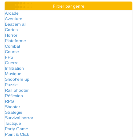
Filtrer par genre
Arcade
Aventure
Beat'em all
Cartes
Horror
Plateforme
Combat
Course
FPS
Guerre
Infiltration
Musique
Shoot'em up
Puzzle
Rail Shooter
Réflexion
RPG
Shooter
Stratégie
Survival horror
Tactique
Party Game
Point & Click