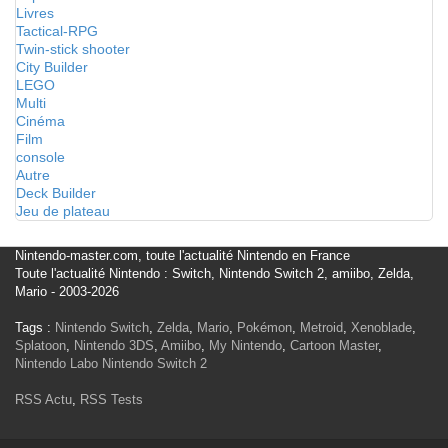
Livres
Tactical-RPG
Twin-stick shooter
City Builder
LEGO
Multi
Cinéma
Film
console
Autre
Deck Builder
Jeu de plateau
Nintendo-master.com, toute l'actualité Nintendo en France
Toute l'actualité Nintendo : Switch, Nintendo Switch 2, amiibo, Zelda,
Mario - 2003-2026
Tags :
Nintendo Switch
,
Zelda
,
Mario
,
Pokémon
,
Metroid
,
Xenoblade
,
Splatoon
,
Nintendo 3DS
,
Amiibo
,
My Nintendo
,
Cartoon Master
,
Nintendo Labo
Nintendo Switch 2
RSS Actu
,
RSS Tests