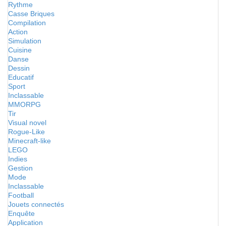
Rythme
Casse Briques
Compilation
Action
Simulation
Cuisine
Danse
Dessin
Educatif
Sport
Inclassable
MMORPG
Tir
Visual novel
Rogue-Like
Minecraft-like
LEGO
Indies
Gestion
Mode
Inclassable
Football
Jouets connectés
Enquête
Application