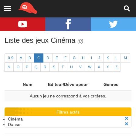
Liste des jeux Cinéma
(0)
0-9
A
B
C
D
E
F
G
H
I
J
K
L
M
N
O
P
Q
R
S
T
U
V
W
X
Y
Z
Nom
Editeur/Dévelopeur
Genres
Aucun jeu ne correspond à vos critères.
Filtres actifs
Cinéma
Danse