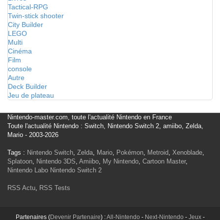
Tactical-RPG
Twin-stick shooter
City Builder
LEGO
Multi
Cinéma
Film
console
Autre
Deck Builder
Jeu de plateau
Nintendo-master.com, toute l'actualité Nintendo en France
Toute l'actualité Nintendo : Switch, Nintendo Switch 2, amiibo, Zelda,
Mario - 2003-2026
Tags :
Nintendo Switch
,
Zelda
,
Mario
,
Pokémon
,
Metroid
,
Xenoblade
,
Splatoon
,
Nintendo 3DS
,
Amiibo
,
My Nintendo
,
Cartoon Master
,
Nintendo Labo
Nintendo Switch 2
RSS Actu
,
RSS Tests
Partenaires (
Devenir Partenaire
) :
All-Nintendo
-
Next-Nintendo
-
Jeux
-