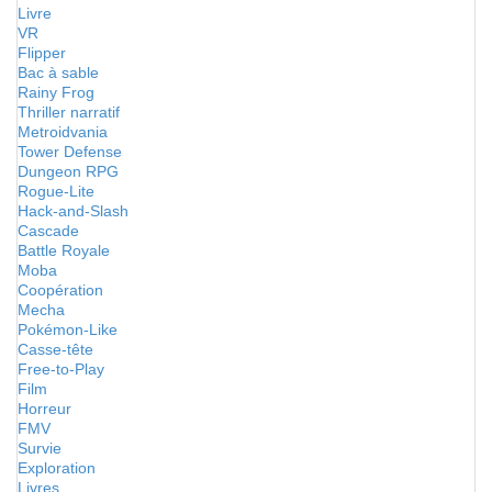
Livre
VR
Flipper
Bac à sable
Rainy Frog
Thriller narratif
Metroidvania
Tower Defense
Dungeon RPG
Rogue-Lite
Hack-and-Slash
Cascade
Battle Royale
Moba
Coopération
Mecha
Pokémon-Like
Casse-tête
Free-to-Play
Film
Horreur
FMV
Survie
Exploration
Livres