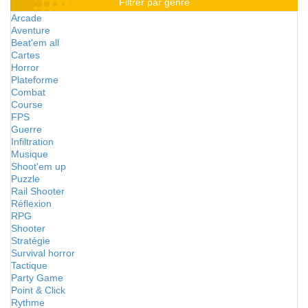
Filtrer par genre
Arcade
Aventure
Beat'em all
Cartes
Horror
Plateforme
Combat
Course
FPS
Guerre
Infiltration
Musique
Shoot'em up
Puzzle
Rail Shooter
Réflexion
RPG
Shooter
Stratégie
Survival horror
Tactique
Party Game
Point & Click
Rythme