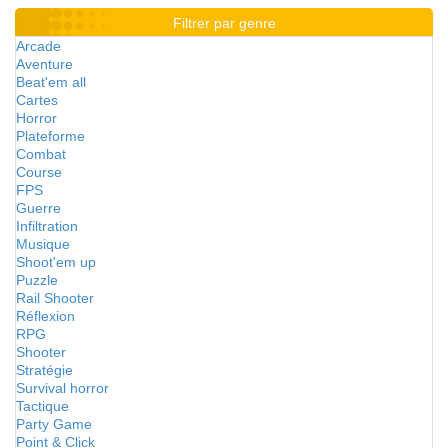
Filtrer par genre
Arcade
Aventure
Beat'em all
Cartes
Horror
Plateforme
Combat
Course
FPS
Guerre
Infiltration
Musique
Shoot'em up
Puzzle
Rail Shooter
Réflexion
RPG
Shooter
Stratégie
Survival horror
Tactique
Party Game
Point & Click