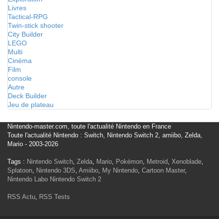
Livres
Tactical-RPG
Twin-stick shooter
City Builder
LEGO
Multi
Cinéma
Film
console
Autre
Deck Builder
Jeu de plateau
Nintendo-master.com, toute l'actualité Nintendo en France
Toute l'actualité Nintendo : Switch, Nintendo Switch 2, amiibo, Zelda,
Mario - 2003-2026
Tags :
Nintendo Switch
,
Zelda
,
Mario
,
Pokémon
,
Metroid
,
Xenoblade
,
Splatoon
,
Nintendo 3DS
,
Amiibo
,
My Nintendo
,
Cartoon Master
,
Nintendo Labo
Nintendo Switch 2
RSS Actu
,
RSS Tests