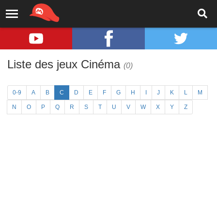
Liste des jeux Cinéma
(0)
0-9
A
B
C
D
E
F
G
H
I
J
K
L
M
N
O
P
Q
R
S
T
U
V
W
X
Y
Z