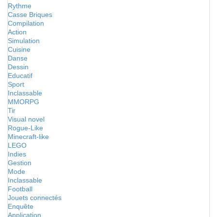
Rythme
Casse Briques
Compilation
Action
Simulation
Cuisine
Danse
Dessin
Educatif
Sport
Inclassable
MMORPG
Tir
Visual novel
Rogue-Like
Minecraft-like
LEGO
Indies
Gestion
Mode
Inclassable
Football
Jouets connectés
Enquête
Application