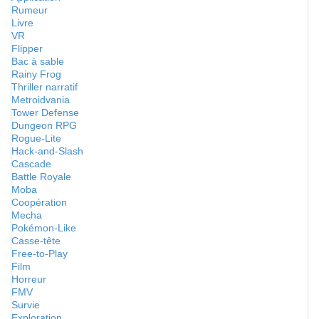
Rumeur
Livre
VR
Flipper
Bac à sable
Rainy Frog
Thriller narratif
Metroidvania
Tower Defense
Dungeon RPG
Rogue-Lite
Hack-and-Slash
Cascade
Battle Royale
Moba
Coopération
Mecha
Pokémon-Like
Casse-tête
Free-to-Play
Film
Horreur
FMV
Survie
Exploration