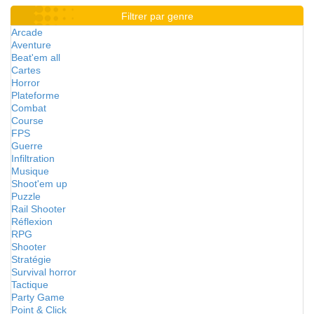
Filtrer par genre
Arcade
Aventure
Beat'em all
Cartes
Horror
Plateforme
Combat
Course
FPS
Guerre
Infiltration
Musique
Shoot'em up
Puzzle
Rail Shooter
Réflexion
RPG
Shooter
Stratégie
Survival horror
Tactique
Party Game
Point & Click