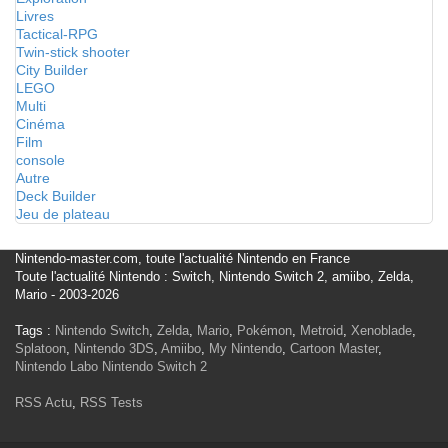
Livres
Tactical-RPG
Twin-stick shooter
City Builder
LEGO
Multi
Cinéma
Film
console
Autre
Deck Builder
Jeu de plateau
Nintendo-master.com, toute l'actualité Nintendo en France
Toute l'actualité Nintendo : Switch, Nintendo Switch 2, amiibo, Zelda,
Mario - 2003-2026
Tags :
Nintendo Switch
,
Zelda
,
Mario
,
Pokémon
,
Metroid
,
Xenoblade
,
Splatoon
,
Nintendo 3DS
,
Amiibo
,
My Nintendo
,
Cartoon Master
,
Nintendo Labo
Nintendo Switch 2
RSS Actu
,
RSS Tests