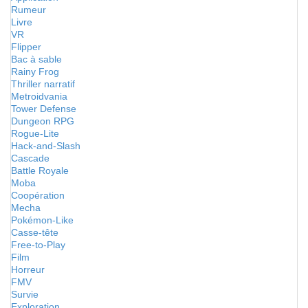
Rumeur
Livre
VR
Flipper
Bac à sable
Rainy Frog
Thriller narratif
Metroidvania
Tower Defense
Dungeon RPG
Rogue-Lite
Hack-and-Slash
Cascade
Battle Royale
Moba
Coopération
Mecha
Pokémon-Like
Casse-tête
Free-to-Play
Film
Horreur
FMV
Survie
Exploration