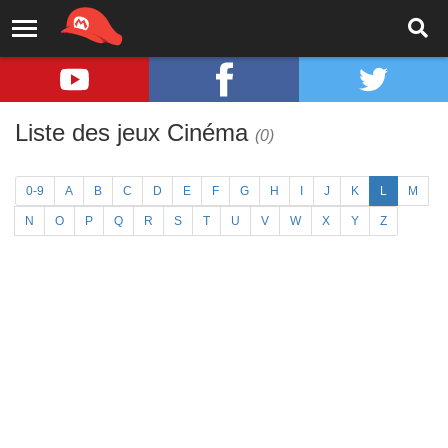
Liste des jeux Cinéma
(0)
0-9
A
B
C
D
E
F
G
H
I
J
K
L
M
N
O
P
Q
R
S
T
U
V
W
X
Y
Z