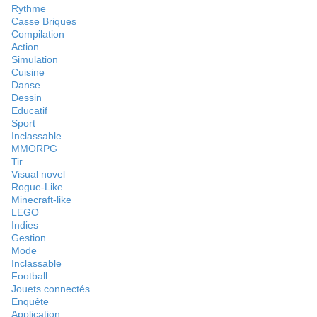
Rythme
Casse Briques
Compilation
Action
Simulation
Cuisine
Danse
Dessin
Educatif
Sport
Inclassable
MMORPG
Tir
Visual novel
Rogue-Like
Minecraft-like
LEGO
Indies
Gestion
Mode
Inclassable
Football
Jouets connectés
Enquête
Application