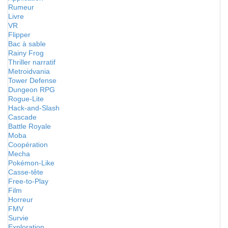
Rumeur
Livre
VR
Flipper
Bac à sable
Rainy Frog
Thriller narratif
Metroidvania
Tower Defense
Dungeon RPG
Rogue-Lite
Hack-and-Slash
Cascade
Battle Royale
Moba
Coopération
Mecha
Pokémon-Like
Casse-tête
Free-to-Play
Film
Horreur
FMV
Survie
Exploration