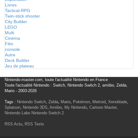
Livres
Tactical-RPG
Twin-stick shooter
City Builder
LEGO
Multi
Cinéma
Film
console
Autre
Deck Builder
Jeu de plateau
Nintendo-master.com, toute l'actualité Nintendo en France
Toute l'actualité Nintendo : Switch, Nintendo Switch 2, amiibo, Zelda,
Mario - 2003-2026
Tags :
Nintendo Switch
,
Zelda
,
Mario
,
Pokémon
,
Metroid
,
Xenoblade
,
Splatoon
,
Nintendo 3DS
,
Amiibo
,
My Nintendo
,
Cartoon Master
,
Nintendo Labo
Nintendo Switch 2
RSS Actu
,
RSS Tests