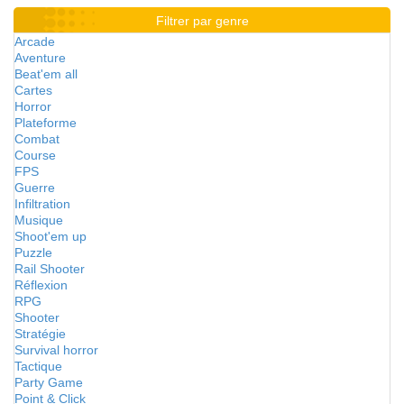
Filtrer par genre
Arcade
Aventure
Beat'em all
Cartes
Horror
Plateforme
Combat
Course
FPS
Guerre
Infiltration
Musique
Shoot'em up
Puzzle
Rail Shooter
Réflexion
RPG
Shooter
Stratégie
Survival horror
Tactique
Party Game
Point & Click