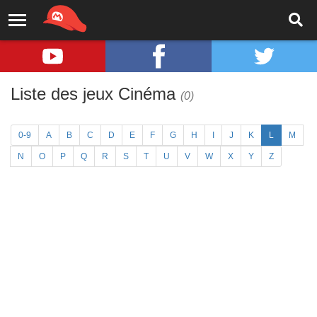
Liste des jeux Cinéma
(0)
0-9
A
B
C
D
E
F
G
H
I
J
K
L
M
N
O
P
Q
R
S
T
U
V
W
X
Y
Z