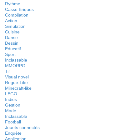
Rythme
Casse Briques
Compilation
Action
Simulation
Cuisine
Danse
Dessin
Educatif
Sport
Inclassable
MMORPG
Tir
Visual novel
Rogue-Like
Minecraft-like
LEGO
Indies
Gestion
Mode
Inclassable
Football
Jouets connectés
Enquête
Application