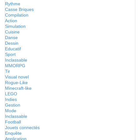
Rythme
Casse Briques
Compilation
Action
Simulation
Cuisine
Danse
Dessin
Educatif
Sport
Inclassable
MMORPG
Tir
Visual novel
Rogue-Like
Minecraft-like
LEGO
Indies
Gestion
Mode
Inclassable
Football
Jouets connectés
Enquête
Application