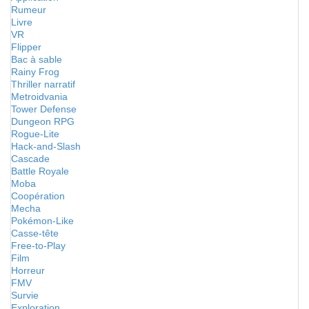
Rumeur
Livre
VR
Flipper
Bac à sable
Rainy Frog
Thriller narratif
Metroidvania
Tower Defense
Dungeon RPG
Rogue-Lite
Hack-and-Slash
Cascade
Battle Royale
Moba
Coopération
Mecha
Pokémon-Like
Casse-tête
Free-to-Play
Film
Horreur
FMV
Survie
Exploration