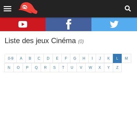
Liste des jeux Cinéma
(0)
0-9
A
B
C
D
E
F
G
H
I
J
K
L
M
N
O
P
Q
R
S
T
U
V
W
X
Y
Z