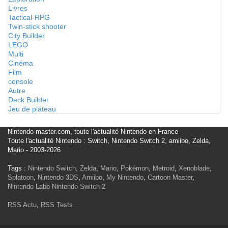
Livres
Tactical-RPG
Twin-stick shooter
City Builder
LEGO
Multi
Cinéma
Film
console
Autre
Deck Builder
Jeu de plateau
Nintendo-master.com, toute l'actualité Nintendo en France
Toute l'actualité Nintendo : Switch, Nintendo Switch 2, amiibo, Zelda,
Mario - 2003-2026
Tags :
Nintendo Switch
,
Zelda
,
Mario
,
Pokémon
,
Metroid
,
Xenoblade
,
Splatoon
,
Nintendo 3DS
,
Amiibo
,
My Nintendo
,
Cartoon Master
,
Nintendo Labo
Nintendo Switch 2
RSS Actu
,
RSS Tests