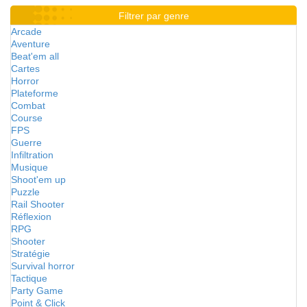
Filtrer par genre
Arcade
Aventure
Beat'em all
Cartes
Horror
Plateforme
Combat
Course
FPS
Guerre
Infiltration
Musique
Shoot'em up
Puzzle
Rail Shooter
Réflexion
RPG
Shooter
Stratégie
Survival horror
Tactique
Party Game
Point & Click