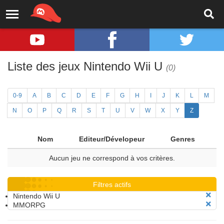
Liste des jeux Nintendo Wii U
(0)
0-9
A
B
C
D
E
F
G
H
I
J
K
L
M
N
O
P
Q
R
S
T
U
V
W
X
Y
Z
Nom
Editeur/Dévelopeur
Genres
Aucun jeu ne correspond à vos critères.
Filtres actifs
Nintendo Wii U
MMORPG