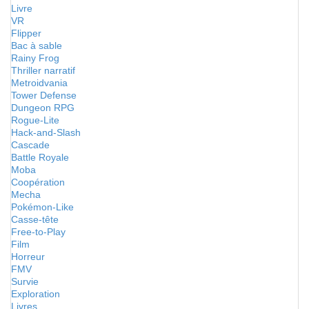
Livre
VR
Flipper
Bac à sable
Rainy Frog
Thriller narratif
Metroidvania
Tower Defense
Dungeon RPG
Rogue-Lite
Hack-and-Slash
Cascade
Battle Royale
Moba
Coopération
Mecha
Pokémon-Like
Casse-tête
Free-to-Play
Film
Horreur
FMV
Survie
Exploration
Livres