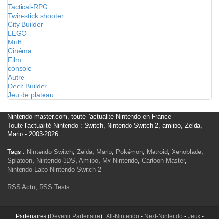
Tactical-RPG
Twin-stick shooter
City Builder
LEGO
Multi
Cinéma
Film
console
Autre
Deck Builder
Jeu de plateau
Nintendo-master.com, toute l'actualité Nintendo en France
Toute l'actualité Nintendo : Switch, Nintendo Switch 2, amiibo, Zelda,
Mario - 2003-2026
Tags :
Nintendo Switch
,
Zelda
,
Mario
,
Pokémon
,
Metroid
,
Xenoblade
,
Splatoon
,
Nintendo 3DS
,
Amiibo
,
My Nintendo
,
Cartoon Master
,
Nintendo Labo
Nintendo Switch 2
RSS Actu
,
RSS Tests
Partenaires (
Devenir Partenaire
) :
All-Nintendo
-
Next-Nintendo
-
Jeux
-