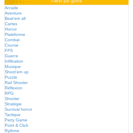
Filtrer par genre
Arcade
Aventure
Beat'em all
Cartes
Horror
Plateforme
Combat
Course
FPS
Guerre
Infiltration
Musique
Shoot'em up
Puzzle
Rail Shooter
Réflexion
RPG
Shooter
Stratégie
Survival horror
Tactique
Party Game
Point & Click
Rythme