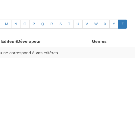
M
N
O
P
Q
R
S
T
U
V
W
X
Y
Z
Editeur/Dévelopeur
Genres
u ne correspond à vos critères.