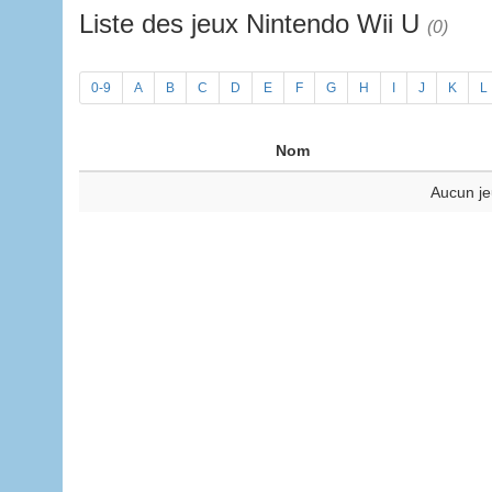
Liste des jeux Nintendo Wii U
(0)
0-9
A
B
C
D
E
F
G
H
I
J
K
L
Nom
Aucun je