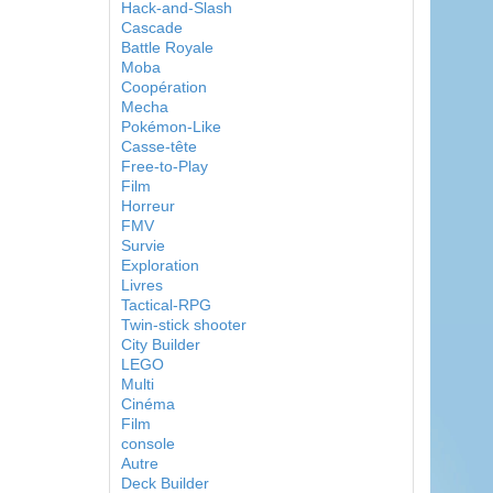
Hack-and-Slash
Cascade
Battle Royale
Moba
Coopération
Mecha
Pokémon-Like
Casse-tête
Free-to-Play
Film
Horreur
FMV
Survie
Exploration
Livres
Tactical-RPG
Twin-stick shooter
City Builder
LEGO
Multi
Cinéma
Film
console
Autre
Deck Builder