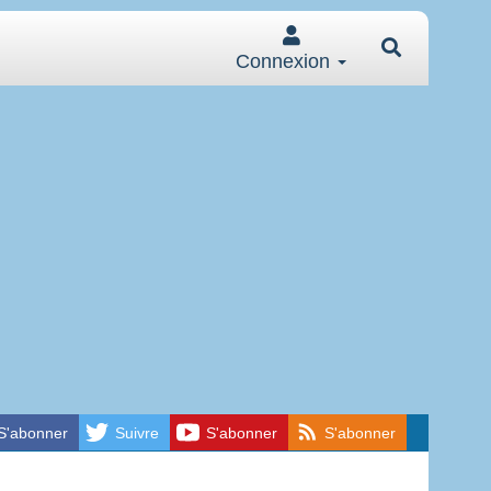
Connexion
S'abonner
Suivre
S'abonner
S'abonner