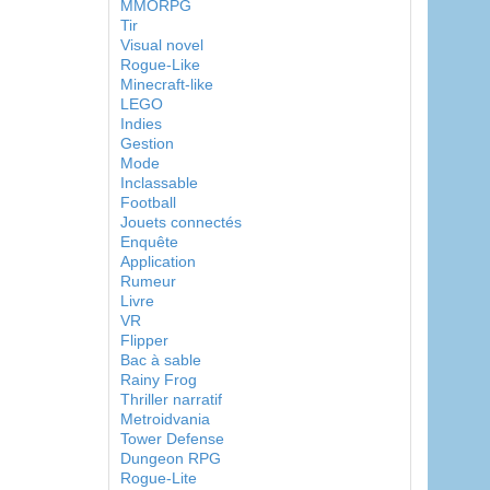
MMORPG
Tir
Visual novel
Rogue-Like
Minecraft-like
LEGO
Indies
Gestion
Mode
Inclassable
Football
Jouets connectés
Enquête
Application
Rumeur
Livre
VR
Flipper
Bac à sable
Rainy Frog
Thriller narratif
Metroidvania
Tower Defense
Dungeon RPG
Rogue-Lite