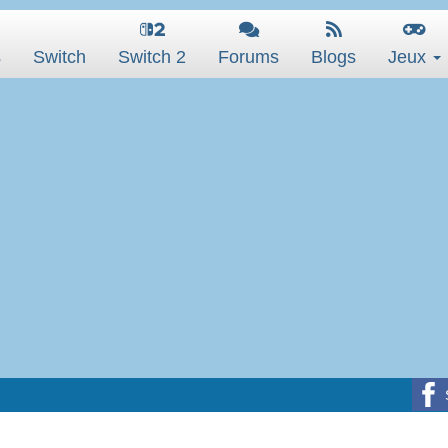
s
Switch
Switch 2
Forums
Blogs
Jeux