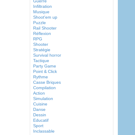
Guerre
Infiltration
Musique
Shoot'em up
Puzzle
Rail Shooter
Réflexion
RPG
Shooter
Stratégie
Survival horror
Tactique
Party Game
Point & Click
Rythme
Casse Briques
Compilation
Action
Simulation
Cuisine
Danse
Dessin
Educatif
Sport
Inclassable