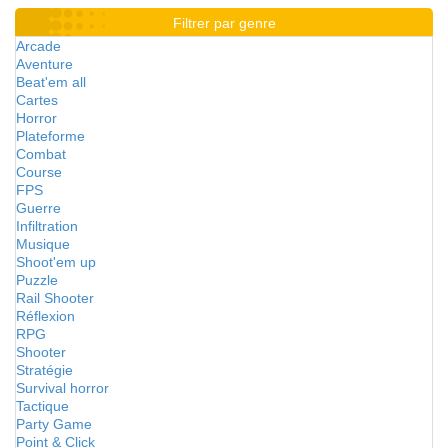
Filtrer par genre
Arcade
Aventure
Beat'em all
Cartes
Horror
Plateforme
Combat
Course
FPS
Guerre
Infiltration
Musique
Shoot'em up
Puzzle
Rail Shooter
Réflexion
RPG
Shooter
Stratégie
Survival horror
Tactique
Party Game
Point & Click