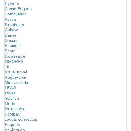
Rythme
Casse Briques
Compilation
Action
Simulation
Cuisine
Danse
Dessin
Educatif
Sport
Inclassable
MMORPG
Tir
Visual novel
Rogue-Like
Minecraft-like
LEGO
Indies
Gestion
Mode
Inclassable
Football
Jouets connectés
Enquête
Application