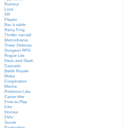
Rumeur
Livre
VR
Flipper
Bac à sable
Rainy Frog
Thriller narratif
Metroidvania
Tower Defense
Dungeon RPG
Rogue-Lite
Hack-and-Slash
Cascade
Battle Royale
Moba
Coopération
Mecha
Pokémon-Like
Casse-tête
Free-to-Play
Film
Horreur
FMV
Survie
Exploration