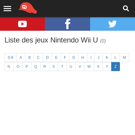
Liste des jeux Nintendo Wii U
(0)
0-9
A
B
C
D
E
F
G
H
I
J
K
L
M
N
O
P
Q
R
S
T
U
V
W
X
Y
Z