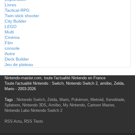
Livres
Tactical-RPG
Twin-stick shooter
City Builder
LEGO
Multi
Cinéma
Film
console
Autre
Deck Builder
Jeu de plateau
Nintendo-master.com, toute l'actualité Nintendo en France
Toute l'actualité Nintendo : Switch, Nintendo Switch 2, amiibo, Zelda,
Mario - 2003-2026
Tags :
Nintendo Switch
,
Zelda
,
Mario
,
Pokémon
,
Metroid
,
Xenoblade
,
Splatoon
,
Nintendo 3DS
,
Amiibo
,
My Nintendo
,
Cartoon Master
,
Nintendo Labo
Nintendo Switch 2
RSS Actu
,
RSS Tests