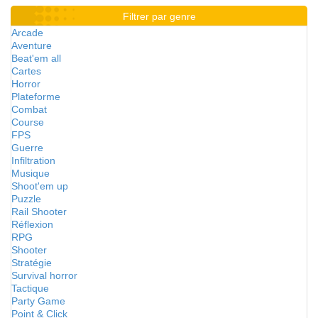
Filtrer par genre
Arcade
Aventure
Beat'em all
Cartes
Horror
Plateforme
Combat
Course
FPS
Guerre
Infiltration
Musique
Shoot'em up
Puzzle
Rail Shooter
Réflexion
RPG
Shooter
Stratégie
Survival horror
Tactique
Party Game
Point & Click