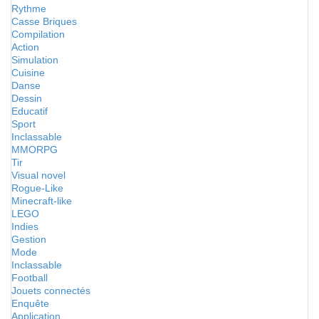
Rythme
Casse Briques
Compilation
Action
Simulation
Cuisine
Danse
Dessin
Educatif
Sport
Inclassable
MMORPG
Tir
Visual novel
Rogue-Like
Minecraft-like
LEGO
Indies
Gestion
Mode
Inclassable
Football
Jouets connectés
Enquête
Application