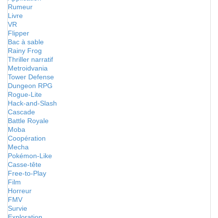
Rumeur
Livre
VR
Flipper
Bac à sable
Rainy Frog
Thriller narratif
Metroidvania
Tower Defense
Dungeon RPG
Rogue-Lite
Hack-and-Slash
Cascade
Battle Royale
Moba
Coopération
Mecha
Pokémon-Like
Casse-tête
Free-to-Play
Film
Horreur
FMV
Survie
Exploration