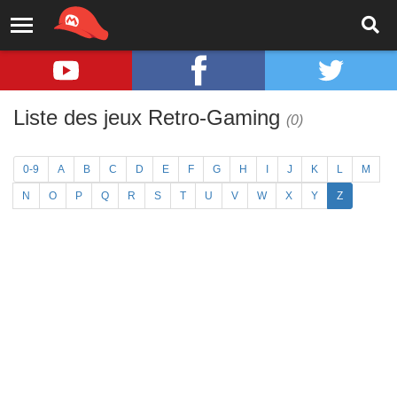
Liste des jeux Retro-Gaming
(0)
0-9
A
B
C
D
E
F
G
H
I
J
K
L
M
N
O
P
Q
R
S
T
U
V
W
X
Y
Z