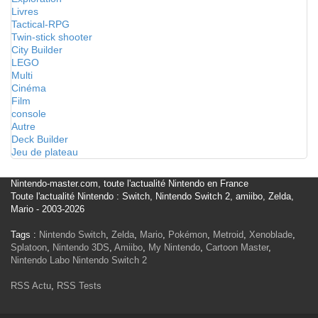
Livres
Tactical-RPG
Twin-stick shooter
City Builder
LEGO
Multi
Cinéma
Film
console
Autre
Deck Builder
Jeu de plateau
Nintendo-master.com, toute l'actualité Nintendo en France
Toute l'actualité Nintendo : Switch, Nintendo Switch 2, amiibo, Zelda,
Mario - 2003-2026
Tags :
Nintendo Switch
,
Zelda
,
Mario
,
Pokémon
,
Metroid
,
Xenoblade
,
Splatoon
,
Nintendo 3DS
,
Amiibo
,
My Nintendo
,
Cartoon Master
,
Nintendo Labo
Nintendo Switch 2
RSS Actu
,
RSS Tests