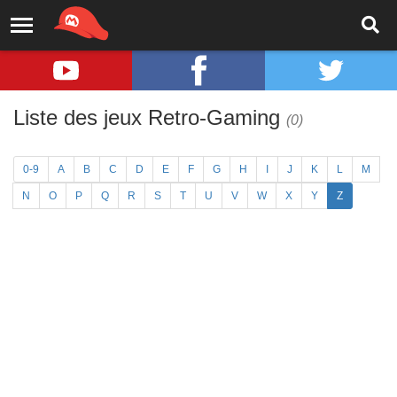
Liste des jeux Retro-Gaming
(0)
0-9
A
B
C
D
E
F
G
H
I
J
K
L
M
N
O
P
Q
R
S
T
U
V
W
X
Y
Z