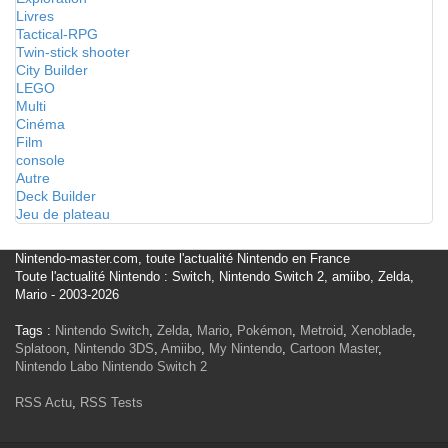
Livres
Tactical-RPG
Twin-stick shooter
City Builder
LEGO
Multi
Cinéma
Film
console
Autre
Deck Builder
Jeu de plateau
Nintendo-master.com, toute l'actualité Nintendo en France
Toute l'actualité Nintendo : Switch, Nintendo Switch 2, amiibo, Zelda,
Mario - 2003-2026
Tags :
Nintendo Switch
,
Zelda
,
Mario
,
Pokémon
,
Metroid
,
Xenoblade
,
Splatoon
,
Nintendo 3DS
,
Amiibo
,
My Nintendo
,
Cartoon Master
,
Nintendo Labo
Nintendo Switch 2
RSS Actu
,
RSS Tests