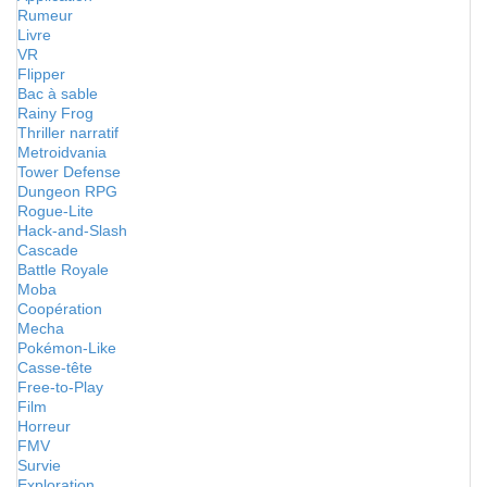
Rumeur
Livre
VR
Flipper
Bac à sable
Rainy Frog
Thriller narratif
Metroidvania
Tower Defense
Dungeon RPG
Rogue-Lite
Hack-and-Slash
Cascade
Battle Royale
Moba
Coopération
Mecha
Pokémon-Like
Casse-tête
Free-to-Play
Film
Horreur
FMV
Survie
Exploration