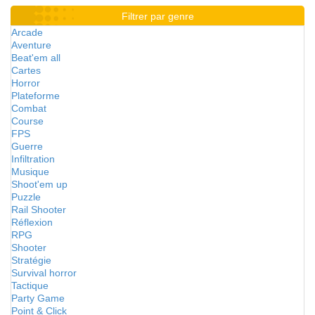
Filtrer par genre
Arcade
Aventure
Beat'em all
Cartes
Horror
Plateforme
Combat
Course
FPS
Guerre
Infiltration
Musique
Shoot'em up
Puzzle
Rail Shooter
Réflexion
RPG
Shooter
Stratégie
Survival horror
Tactique
Party Game
Point & Click