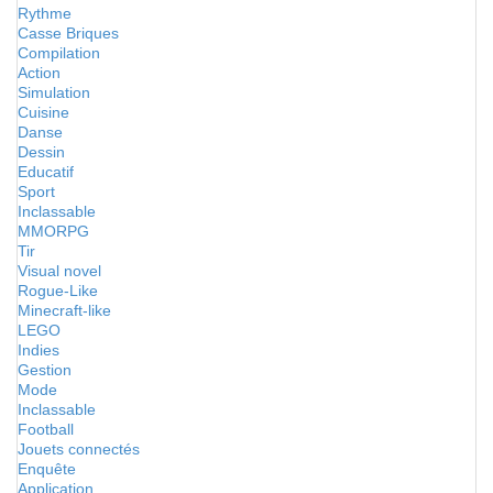
Rythme
Casse Briques
Compilation
Action
Simulation
Cuisine
Danse
Dessin
Educatif
Sport
Inclassable
MMORPG
Tir
Visual novel
Rogue-Like
Minecraft-like
LEGO
Indies
Gestion
Mode
Inclassable
Football
Jouets connectés
Enquête
Application