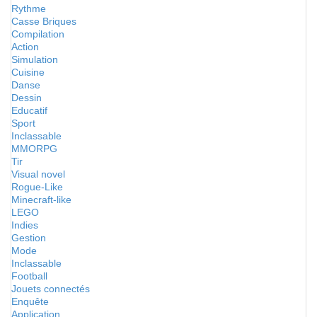
Rythme
Casse Briques
Compilation
Action
Simulation
Cuisine
Danse
Dessin
Educatif
Sport
Inclassable
MMORPG
Tir
Visual novel
Rogue-Like
Minecraft-like
LEGO
Indies
Gestion
Mode
Inclassable
Football
Jouets connectés
Enquête
Application