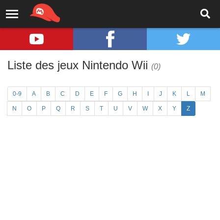
Liste des jeux Nintendo Wii
(0)
0-9
A
B
C
D
E
F
G
H
I
J
K
L
M
N
O
P
Q
R
S
T
U
V
W
X
Y
Z