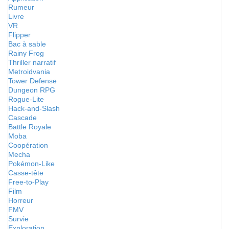
Rumeur
Livre
VR
Flipper
Bac à sable
Rainy Frog
Thriller narratif
Metroidvania
Tower Defense
Dungeon RPG
Rogue-Lite
Hack-and-Slash
Cascade
Battle Royale
Moba
Coopération
Mecha
Pokémon-Like
Casse-tête
Free-to-Play
Film
Horreur
FMV
Survie
Exploration