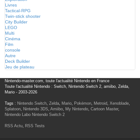
Livres
Tactical-RPG
Twin-stick shooter
City Builder
LEGO
Multi
Cinéma
Film
console
Autre
Deck Builder
Jeu de plateau
Nintendo-master.com, toute l'actualité Nintendo en France
Toute l'actualité Nintendo : Switch, Nintendo Switch 2, amiibo, Zelda,
Mario - 2003-2026
Tags :
Nintendo Switch
,
Zelda
,
Mario
,
Pokémon
,
Metroid
,
Xenoblade
,
Splatoon
,
Nintendo 3DS
,
Amiibo
,
My Nintendo
,
Cartoon Master
,
Nintendo Labo
Nintendo Switch 2
RSS Actu
,
RSS Tests