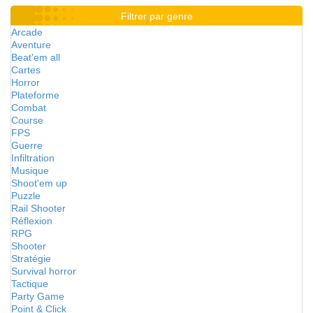
Filtrer par genre
Arcade
Aventure
Beat'em all
Cartes
Horror
Plateforme
Combat
Course
FPS
Guerre
Infiltration
Musique
Shoot'em up
Puzzle
Rail Shooter
Réflexion
RPG
Shooter
Stratégie
Survival horror
Tactique
Party Game
Point & Click