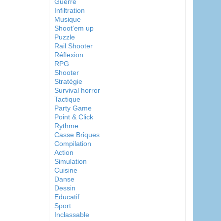
Guerre
Infiltration
Musique
Shoot'em up
Puzzle
Rail Shooter
Réflexion
RPG
Shooter
Stratégie
Survival horror
Tactique
Party Game
Point & Click
Rythme
Casse Briques
Compilation
Action
Simulation
Cuisine
Danse
Dessin
Educatif
Sport
Inclassable