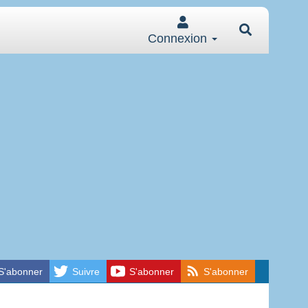
Connexion
S'abonner
Suivre
S'abonner
S'abonner