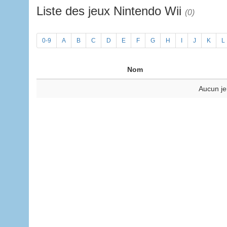
Liste des jeux Nintendo Wii
(0)
0-9
A
B
C
D
E
F
G
H
I
J
K
L
Nom
Aucun je