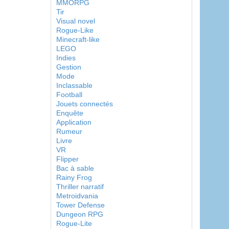
MMORPG
Tir
Visual novel
Rogue-Like
Minecraft-like
LEGO
Indies
Gestion
Mode
Inclassable
Football
Jouets connectés
Enquête
Application
Rumeur
Livre
VR
Flipper
Bac à sable
Rainy Frog
Thriller narratif
Metroidvania
Tower Defense
Dungeon RPG
Rogue-Lite