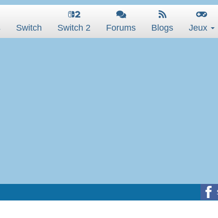
s
Switch
Switch 2
Forums
Blogs
Jeux