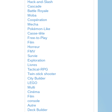
Hack-and-Slash
Cascade
Battle Royale
Moba
Coopération
Mecha
Pokémon-Like
Casse-tête
Free-to-Play
Film
Horreur
FMV
Survie
Exploration
Livres
Tactical-RPG
Twin-stick shooter
City Builder
LEGO
Multi
Cinéma
Film
console
Autre
Deck Builder