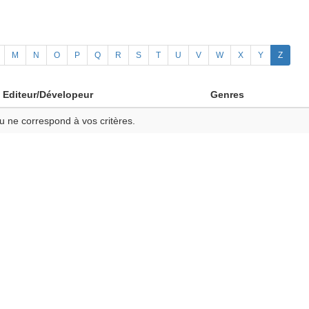
M
N
O
P
Q
R
S
T
U
V
W
X
Y
Z
Editeur/Dévelopeur
Genres
u ne correspond à vos critères.