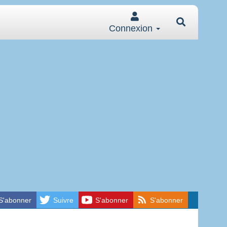
Connexion
S'abonner
Suivre
S'abonner
S'abonner