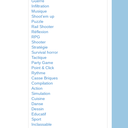
Guerre
Infiltration
Musique
Shoot'em up
Puzzle
Rail Shooter
Réflexion
RPG
Shooter
Stratégie
Survival horror
Tactique
Party Game
Point & Click
Rythme
Casse Briques
Compilation
Action
Simulation
Cuisine
Danse
Dessin
Educatif
Sport
Inclassable