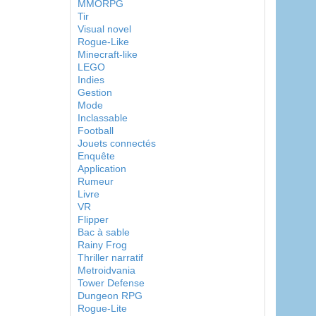
MMORPG
Tir
Visual novel
Rogue-Like
Minecraft-like
LEGO
Indies
Gestion
Mode
Inclassable
Football
Jouets connectés
Enquête
Application
Rumeur
Livre
VR
Flipper
Bac à sable
Rainy Frog
Thriller narratif
Metroidvania
Tower Defense
Dungeon RPG
Rogue-Lite