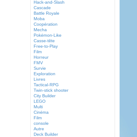
Hack-and-Slash
Cascade
Battle Royale
Moba
Coopération
Mecha
Pokémon-Like
Casse-tête
Free-to-Play
Film
Horreur
FMV
Survie
Exploration
Livres
Tactical-RPG
Twin-stick shooter
City Builder
LEGO
Multi
Cinéma
Film
console
Autre
Deck Builder