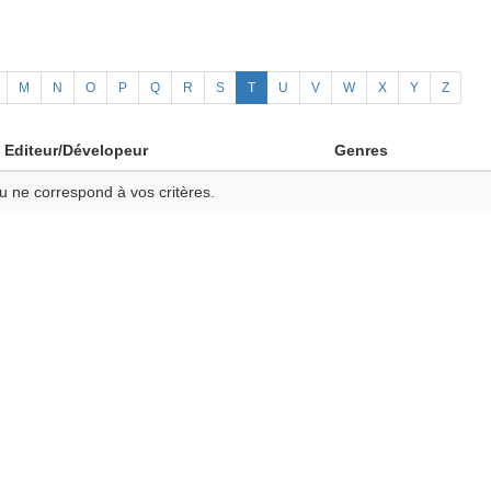
M
N
O
P
Q
R
S
T
U
V
W
X
Y
Z
Editeur/Dévelopeur
Genres
u ne correspond à vos critères.