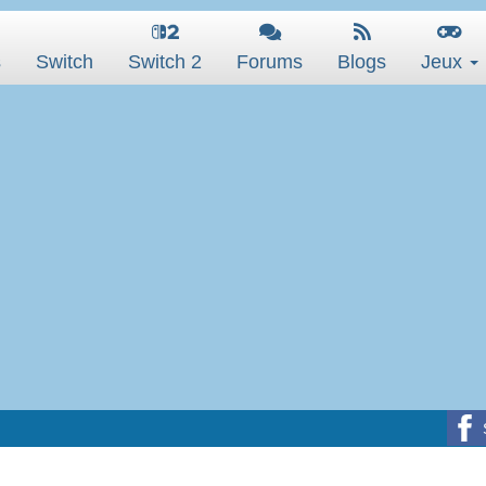
s
Switch
Switch 2
Forums
Blogs
Jeux