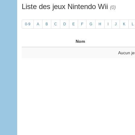
Liste des jeux Nintendo Wii
(0)
0-9
A
B
C
D
E
F
G
H
I
J
K
L
Nom
Aucun je