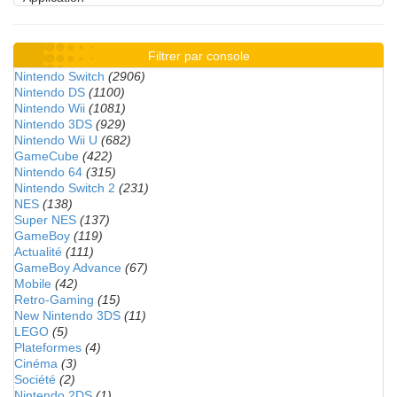
Filtrer par console
Nintendo Switch
(2906)
Nintendo DS
(1100)
Nintendo Wii
(1081)
Nintendo 3DS
(929)
Nintendo Wii U
(682)
GameCube
(422)
Nintendo 64
(315)
Nintendo Switch 2
(231)
NES
(138)
Super NES
(137)
GameBoy
(119)
Actualité
(111)
GameBoy Advance
(67)
Mobile
(42)
Retro-Gaming
(15)
New Nintendo 3DS
(11)
LEGO
(5)
Plateformes
(4)
Cinéma
(3)
Société
(2)
Nintendo 2DS
(1)