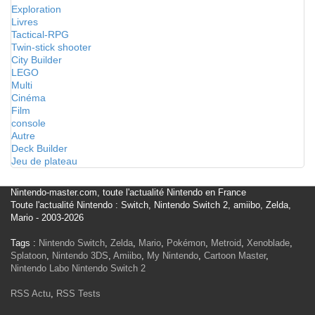
Exploration
Livres
Tactical-RPG
Twin-stick shooter
City Builder
LEGO
Multi
Cinéma
Film
console
Autre
Deck Builder
Jeu de plateau
Nintendo-master.com, toute l'actualité Nintendo en France
Toute l'actualité Nintendo : Switch, Nintendo Switch 2, amiibo, Zelda,
Mario - 2003-2026
Tags :
Nintendo Switch
,
Zelda
,
Mario
,
Pokémon
,
Metroid
,
Xenoblade
,
Splatoon
,
Nintendo 3DS
,
Amiibo
,
My Nintendo
,
Cartoon Master
,
Nintendo Labo
Nintendo Switch 2
RSS Actu
,
RSS Tests