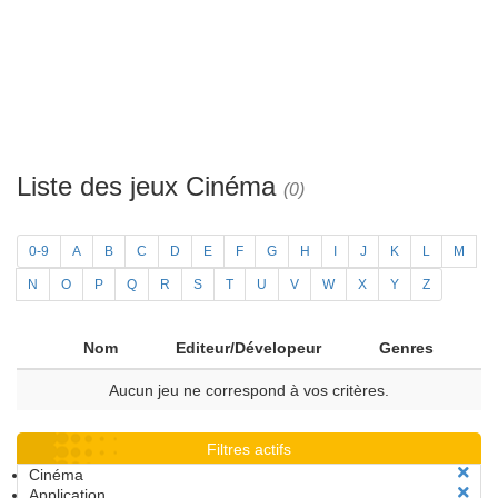
Liste des jeux Cinéma
(0)
0-9
A
B
C
D
E
F
G
H
I
J
K
L
M
N
O
P
Q
R
S
T
U
V
W
X
Y
Z
Nom
Editeur/Dévelopeur
Genres
Aucun jeu ne correspond à vos critères.
Filtres actifs
Cinéma
Application