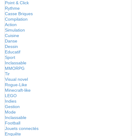
Point & Click
Rythme
Casse Briques
Compilation
Action
Simulation
Cuisine
Danse
Dessin
Educatif
Sport
Inclassable
MMORPG
Tir
Visual novel
Rogue-Like
Minecraft-like
LEGO
Indies
Gestion
Mode
Inclassable
Football
Jouets connectés
Enquête