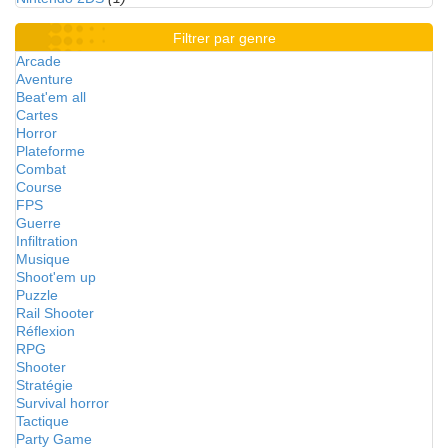
Filtrer par genre
Arcade
Aventure
Beat'em all
Cartes
Horror
Plateforme
Combat
Course
FPS
Guerre
Infiltration
Musique
Shoot'em up
Puzzle
Rail Shooter
Réflexion
RPG
Shooter
Stratégie
Survival horror
Tactique
Party Game