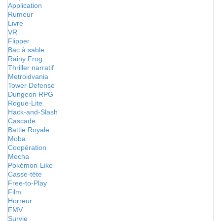
Application
Rumeur
Livre
VR
Flipper
Bac à sable
Rainy Frog
Thriller narratif
Metroidvania
Tower Defense
Dungeon RPG
Rogue-Lite
Hack-and-Slash
Cascade
Battle Royale
Moba
Coopération
Mecha
Pokémon-Like
Casse-tête
Free-to-Play
Film
Horreur
FMV
Survie