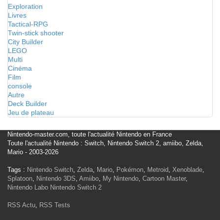
Exploration
Livres
Tactical-RPG
Twin-stick shooter
City Builder
LEGO
Multi
Cinéma
Film
console
Autre
Deck Builder
Jeu de plateau
Nintendo-master.com, toute l'actualité Nintendo en France
Toute l'actualité Nintendo : Switch, Nintendo Switch 2, amiibo, Zelda,
Mario - 2003-2026
Tags :
Nintendo Switch
,
Zelda
,
Mario
,
Pokémon
,
Metroid
,
Xenoblade
,
Splatoon
,
Nintendo 3DS
,
Amiibo
,
My Nintendo
,
Cartoon Master
,
Nintendo Labo
Nintendo Switch 2
RSS Actu
,
RSS Tests