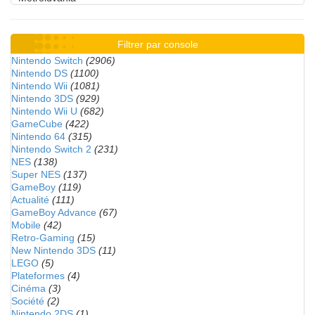
Filtrer par console
Nintendo Switch
(2906)
Nintendo DS
(1100)
Nintendo Wii
(1081)
Nintendo 3DS
(929)
Nintendo Wii U
(682)
GameCube
(422)
Nintendo 64
(315)
Nintendo Switch 2
(231)
NES
(138)
Super NES
(137)
GameBoy
(119)
Actualité
(111)
GameBoy Advance
(67)
Mobile
(42)
Retro-Gaming
(15)
New Nintendo 3DS
(11)
LEGO
(5)
Plateformes
(4)
Cinéma
(3)
Société
(2)
Nintendo 2DS
(1)