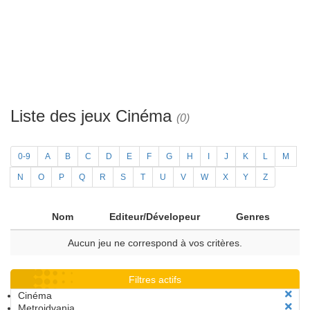
Liste des jeux Cinéma
(0)
0-9
A
B
C
D
E
F
G
H
I
J
K
L
M
N
O
P
Q
R
S
T
U
V
W
X
Y
Z
Nom
Editeur/Dévelopeur
Genres
Aucun jeu ne correspond à vos critères.
Filtres actifs
Cinéma
Metroidvania