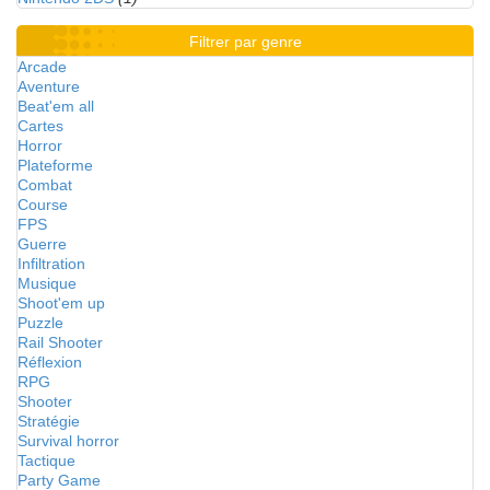
Filtrer par genre
Arcade
Aventure
Beat'em all
Cartes
Horror
Plateforme
Combat
Course
FPS
Guerre
Infiltration
Musique
Shoot'em up
Puzzle
Rail Shooter
Réflexion
RPG
Shooter
Stratégie
Survival horror
Tactique
Party Game