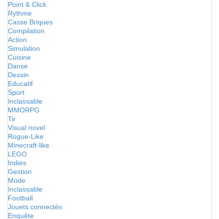
Point & Click
Rythme
Casse Briques
Compilation
Action
Simulation
Cuisine
Danse
Dessin
Educatif
Sport
Inclassable
MMORPG
Tir
Visual novel
Rogue-Like
Minecraft-like
LEGO
Indies
Gestion
Mode
Inclassable
Football
Jouets connectés
Enquête