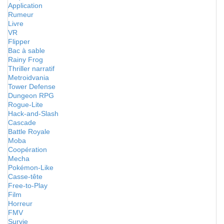
Application
Rumeur
Livre
VR
Flipper
Bac à sable
Rainy Frog
Thriller narratif
Metroidvania
Tower Defense
Dungeon RPG
Rogue-Lite
Hack-and-Slash
Cascade
Battle Royale
Moba
Coopération
Mecha
Pokémon-Like
Casse-tête
Free-to-Play
Film
Horreur
FMV
Survie