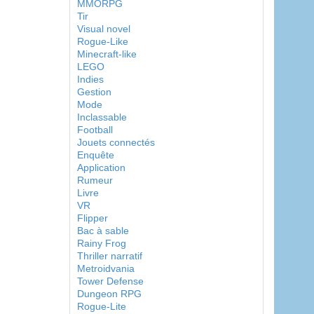
MMORPG
Tir
Visual novel
Rogue-Like
Minecraft-like
LEGO
Indies
Gestion
Mode
Inclassable
Football
Jouets connectés
Enquête
Application
Rumeur
Livre
VR
Flipper
Bac à sable
Rainy Frog
Thriller narratif
Metroidvania
Tower Defense
Dungeon RPG
Rogue-Lite