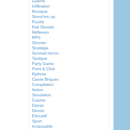
Guerre
Infiltration
Musique
Shoot'em up
Puzzle
Rail Shooter
Réflexion
RPG
Shooter
Stratégie
Survival horror
Tactique
Party Game
Point & Click
Rythme
Casse Briques
Compilation
Action
Simulation
Cuisine
Danse
Dessin
Educatif
Sport
Inclassable