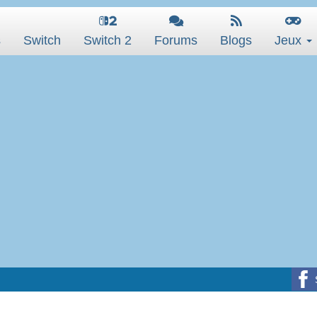
s
Switch
Switch 2
Forums
Blogs
Jeux