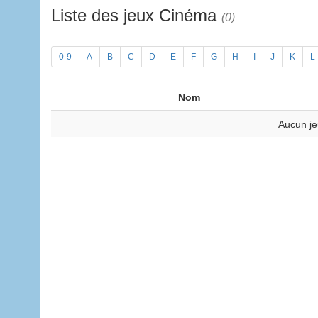
Liste des jeux Cinéma
(0)
0-9
A
B
C
D
E
F
G
H
I
J
K
L
Nom
Aucun je