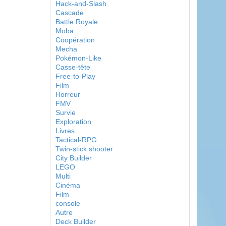
Hack-and-Slash
Cascade
Battle Royale
Moba
Coopération
Mecha
Pokémon-Like
Casse-tête
Free-to-Play
Film
Horreur
FMV
Survie
Exploration
Livres
Tactical-RPG
Twin-stick shooter
City Builder
LEGO
Multi
Cinéma
Film
console
Autre
Deck Builder