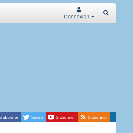
Connexion
S'abonner
Suivre
S'abonner
S'abonner