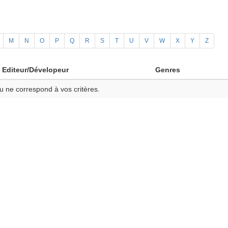
M
N
O
P
Q
R
S
T
U
V
W
X
Y
Z
Editeur/Dévelopeur
Genres
u ne correspond à vos critères.