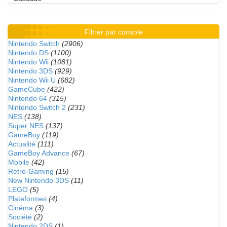
Filtrer par console
Nintendo Switch
(2906)
Nintendo DS
(1100)
Nintendo Wii
(1081)
Nintendo 3DS
(929)
Nintendo Wii U
(682)
GameCube
(422)
Nintendo 64
(315)
Nintendo Switch 2
(231)
NES
(138)
Super NES
(137)
GameBoy
(119)
Actualité
(111)
GameBoy Advance
(67)
Mobile
(42)
Retro-Gaming
(15)
New Nintendo 3DS
(11)
LEGO
(5)
Plateformes
(4)
Cinéma
(3)
Société
(2)
Nintendo 2DS
(1)