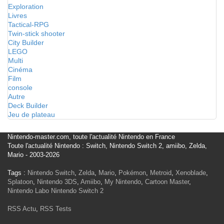
Exploration
Livres
Tactical-RPG
Twin-stick shooter
City Builder
LEGO
Multi
Cinéma
Film
console
Autre
Deck Builder
Jeu de plateau
Nintendo-master.com, toute l'actualité Nintendo en France
Toute l'actualité Nintendo : Switch, Nintendo Switch 2, amiibo, Zelda,
Mario - 2003-2026
Tags :
Nintendo Switch
,
Zelda
,
Mario
,
Pokémon
,
Metroid
,
Xenoblade
,
Splatoon
,
Nintendo 3DS
,
Amiibo
,
My Nintendo
,
Cartoon Master
,
Nintendo Labo
Nintendo Switch 2
RSS Actu
,
RSS Tests