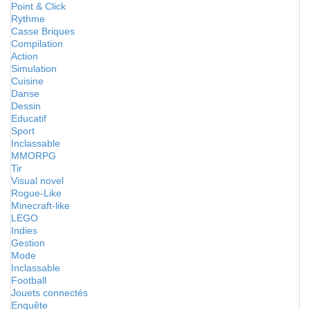
Point & Click
Rythme
Casse Briques
Compilation
Action
Simulation
Cuisine
Danse
Dessin
Educatif
Sport
Inclassable
MMORPG
Tir
Visual novel
Rogue-Like
Minecraft-like
LEGO
Indies
Gestion
Mode
Inclassable
Football
Jouets connectés
Enquête