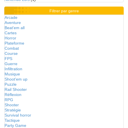
Filtrer par genre
Arcade
Aventure
Beat'em all
Cartes
Horror
Plateforme
Combat
Course
FPS
Guerre
Infiltration
Musique
Shoot'em up
Puzzle
Rail Shooter
Réflexion
RPG
Shooter
Stratégie
Survival horror
Tactique
Party Game