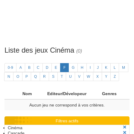
Liste des jeux Cinéma
(0)
0-9
A
B
C
D
E
F
G
H
I
J
K
L
M
N
O
P
Q
R
S
T
U
V
W
X
Y
Z
Nom
Editeur/Dévelopeur
Genres
Aucun jeu ne correspond à vos critères.
Filtres actifs
Cinéma
Cascade