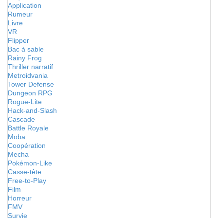
Application
Rumeur
Livre
VR
Flipper
Bac à sable
Rainy Frog
Thriller narratif
Metroidvania
Tower Defense
Dungeon RPG
Rogue-Lite
Hack-and-Slash
Cascade
Battle Royale
Moba
Coopération
Mecha
Pokémon-Like
Casse-tête
Free-to-Play
Film
Horreur
FMV
Survie