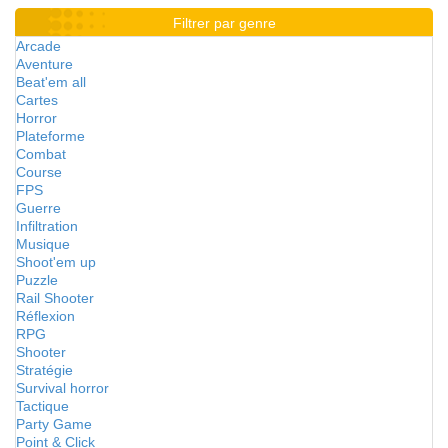
Filtrer par genre
Arcade
Aventure
Beat'em all
Cartes
Horror
Plateforme
Combat
Course
FPS
Guerre
Infiltration
Musique
Shoot'em up
Puzzle
Rail Shooter
Réflexion
RPG
Shooter
Stratégie
Survival horror
Tactique
Party Game
Point & Click