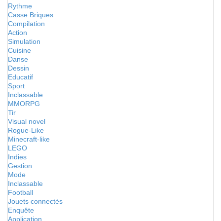
Rythme
Casse Briques
Compilation
Action
Simulation
Cuisine
Danse
Dessin
Educatif
Sport
Inclassable
MMORPG
Tir
Visual novel
Rogue-Like
Minecraft-like
LEGO
Indies
Gestion
Mode
Inclassable
Football
Jouets connectés
Enquête
Application