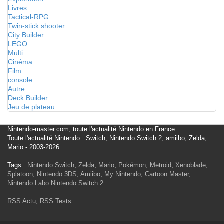
Livres
Tactical-RPG
Twin-stick shooter
City Builder
LEGO
Multi
Cinéma
Film
console
Autre
Deck Builder
Jeu de plateau
Nintendo-master.com, toute l'actualité Nintendo en France
Toute l'actualité Nintendo : Switch, Nintendo Switch 2, amiibo, Zelda,
Mario - 2003-2026
Tags :
Nintendo Switch
,
Zelda
,
Mario
,
Pokémon
,
Metroid
,
Xenoblade
,
Splatoon
,
Nintendo 3DS
,
Amiibo
,
My Nintendo
,
Cartoon Master
,
Nintendo Labo
Nintendo Switch 2
RSS Actu
,
RSS Tests