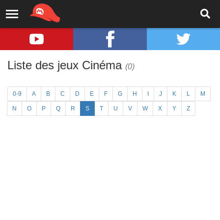
Liste des jeux Cinéma
(0)
0-9
A
B
C
D
E
F
G
H
I
J
K
L
M
N
O
P
Q
R
S
T
U
V
W
X
Y
Z