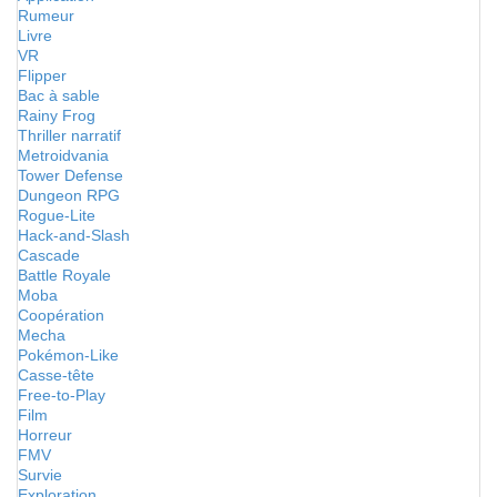
Rumeur
Livre
VR
Flipper
Bac à sable
Rainy Frog
Thriller narratif
Metroidvania
Tower Defense
Dungeon RPG
Rogue-Lite
Hack-and-Slash
Cascade
Battle Royale
Moba
Coopération
Mecha
Pokémon-Like
Casse-tête
Free-to-Play
Film
Horreur
FMV
Survie
Exploration